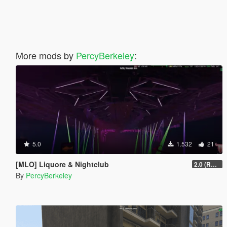
More mods by
PercyBerkeley
:
5.0
1.532
21
[MLO] Liquore & Nightclub
2.0 (RAGE MP)
By
PercyBerkeley