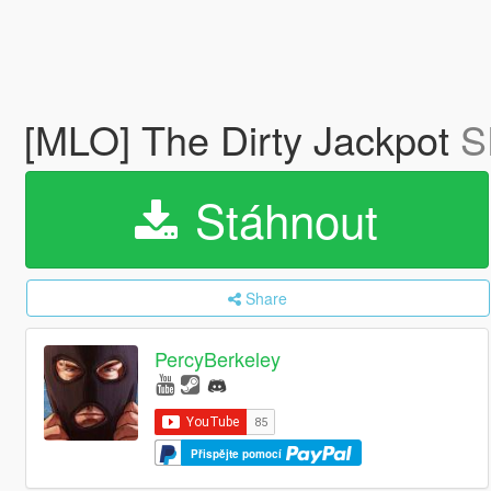
[MLO] The Dirty Jackpot
S
Stáhnout
Share
PercyBerkeley
Přispějte pomocí