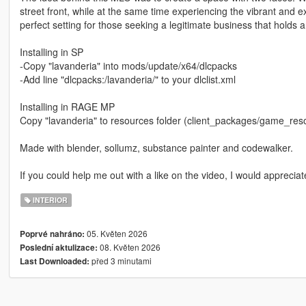
street front, while at the same time experiencing the vibrant and ex
perfect setting for those seeking a legitimate business that holds a
Installing in SP
-Copy "lavanderia" into mods/update/x64/dlcpacks
-Add line "dlcpacks:/lavanderia/" to your dlclist.xml
Installing in RAGE MP
Copy "lavanderia" to resources folder (client_packages/game_res
Made with blender, sollumz, substance painter and codewalker.
If you could help me out with a like on the video, I would appreciate
INTERIOR
05. Květen 2026
Poprvé nahráno:
08. Květen 2026
Poslední aktulizace:
před 3 minutami
Last Downloaded: