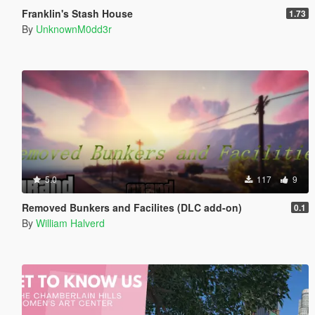
Franklin's Stash House
1.73
By
UnknownM0dd3r
5.0
117
9
Removed Bunkers and Facilites (DLC add-on)
0.1
By
William Halverd