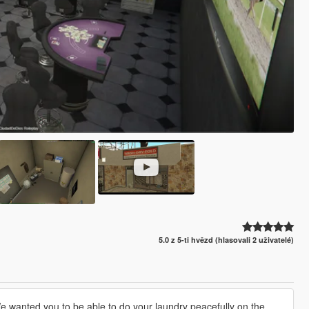
5.0 z 5-ti hvězd (hlasovali 2 uživatelé)
e wanted you to be able to do your laundry peacefully on the