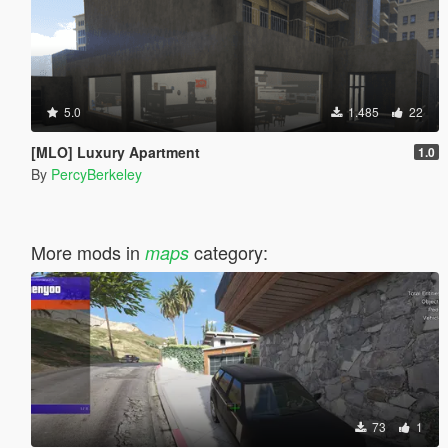
5.0
1.485
22
[MLO] Luxury Apartment
1.0
By
PercyBerkeley
More mods in
category:
maps
73
1