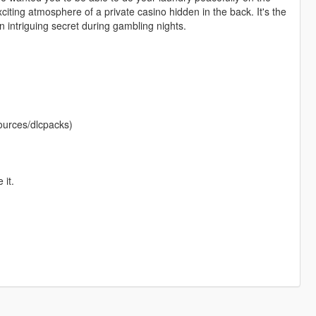
citing atmosphere of a private casino hidden in the back. It's the
n intriguing secret during gambling nights.
ources/dlcpacks)
 it.