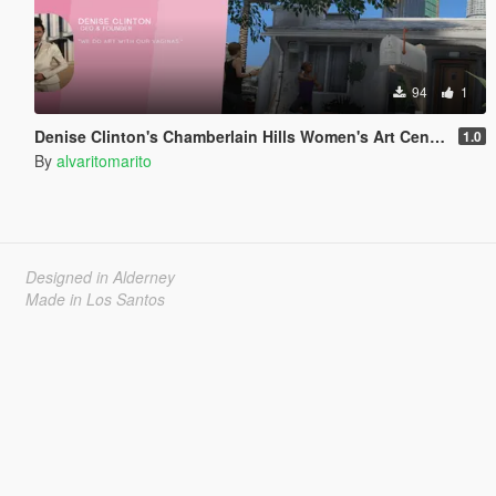
94
1
Denise Clinton's Chamberlain Hills Women's Art Center
1.0
By
alvaritomarito
Designed in Alderney
Made in Los Santos