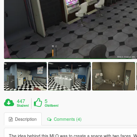
447
5
Stažení
Oblíbení
Description
Comments (4)
The idea behind this MLO was to create a space with two faces. W