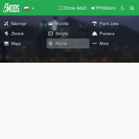
Show Adult
Přihlášení
Nástroje
Vozidla
Paint Jobs
Zbraně
Skripty
Postava
Mapy
Různé
More