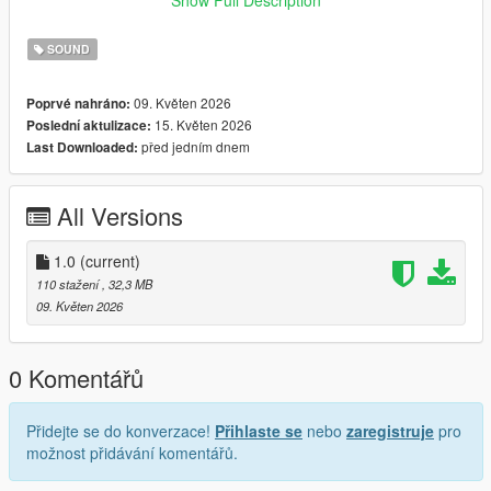
look for help from others now. I’m truly, truly very sorry.😭
SOUND
09. Květen 2026
Poprvé nahráno:
15. Květen 2026
Poslední aktulizace:
před jedním dnem
Last Downloaded:
All Versions
1.0
(current)
110 stažení
, 32,3 MB
09. Květen 2026
0 Komentářů
Přidejte se do konverzace!
Přihlaste se
nebo
zaregistruje
pro
možnost přidávání komentářů.