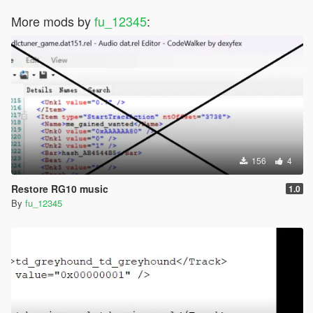
More mods by
fu_12345
:
156
4
Restore RG10 music
1.0
By
fu_12345