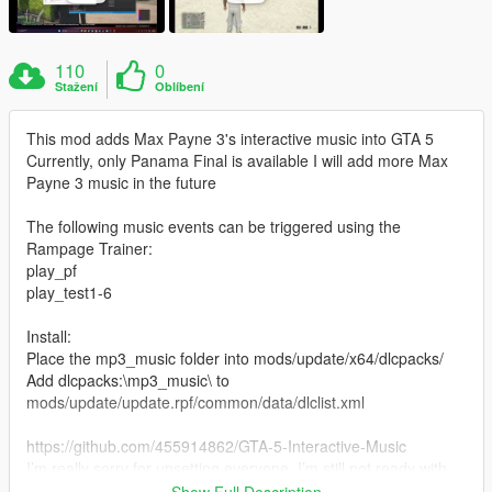
110
0
Stažení
Oblíbení
This mod adds Max Payne 3's interactive music into GTA 5
Currently, only Panama Final is available I will add more Max
Payne 3 music in the future
The following music events can be triggered using the
Rampage Trainer:
play_pf
play_test1-6
Install:
Place the mp3_music folder into mods/update/x64/dlcpacks/
Add dlcpacks:\mp3_music\ to
mods/update/update.rpf/common/data/dlclist.xml
https://github.com/455914862/GTA-5-Interactive-Music
I’m really sorry for upsetting everyone. I’m still not ready with
the interactive music production tutorial yet, and I’m going to
Show Full Description