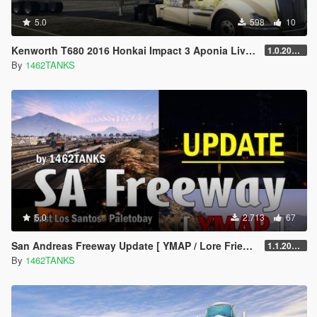
5.0
598
10
Kenworth T680 2016 Honkai Impact 3 Aponia Lively [ 2K+4K Lively/Replace ]
1.0.202204
By
1462TANKS
5.0
2.713
67
San Andreas Freeway Update [ YMAP / Lore Friendly ]
1.1.20241119
By
1462TANKS