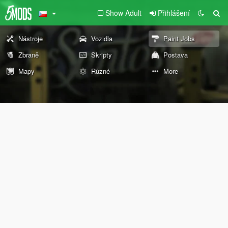
Show Adult
Přihlášení
Nástroje
Vozidla
Paint Jobs
Zbraně
Skripty
Postava
Mapy
Různé
More