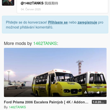
@1462TANKS
我很期待
04. Červen 2025
Přidejte se do konverzace!
Přihlaste se
nebo
zaregistruje
pro
možnost přidávání komentářů.
More mods by
1462TANKS
:
273
7
Ford Prisma 2006 Escalera Paintjob [ 4K / Addon+Replace Lively ]
1.0.20221107
By
1462TANKS