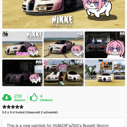
239
4
Stažení
Oblíbení
5.0 z 5-ti hvězd (hlasovali 2 uživatelé)
This is a new paintjob for 00AbOlFaZl00's Bugatti Veyron