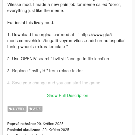
Vitesse mod. I made a new paintjob for meme called "doro",
everything just like the meme.
For instal this lively mod:
1. Download the orginal car mod at : " https://www.gta5-
mods.com/vehicles/bugatti-veyron-vitesse-add-on-autospoiler-
tuning-wheels-extras-template "
2. Use OPENIV search" bvit.yft "and go to file location.
3. Replace " bvit.ytd " from relace folder.
4. Save your change and you can start the game
5. Enjoy!
Show Full Description
If you like my lively, hit the like button and leave your comment
LIVERY
ASIE
!
--------------------------------------------------------------------------------
20. Květen 2025
Poprvé nahráno:
--------------------------------------------------------------------------------
20. Květen 2025
Poslední aktulizace:
------------------