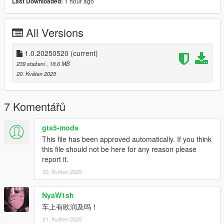
1 hour ago
Last Downloaded:
简体中文：
安装方法：
All Versions
1.下载原车 : https://www.gta5-mods.com/vehicles/bugatti-
veyron-vitesse-add-on-autospoiler-tuning-wheels-extras-
1.0.20250520
(current)
template 下载解压并按照原作者方法安装。
239 stažení
, 18,6 MB
20. Květen 2025
2. openiv下搜索“bvit.yft”后按“前往文件”前往该文件所在目录。
3. 直接替换 bvit.ytd 涂装完成安装。
7 Komentářů
4. 进入游戏即可体验。
gta5-mods
This file has been approved automatically. If you think
B站/米游社/百度贴吧：硝烟中的狙击
this file should not be here for any reason please
求各位大哥大姐点赞，谢谢各位父老乡亲了 !
report it.
20. Květen 2025
NyaW1sh
车上有欧润及吗！
21. Květen 2025