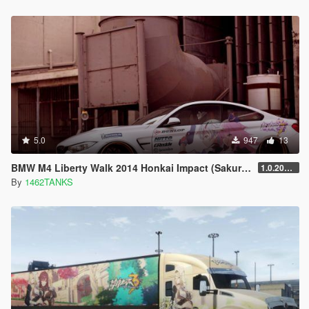
5.0
947
13
BMW M4 Liberty Walk 2014 Honkai Impact (Sakura+Kallen)
1.0.2019.1
By
1462TANKS