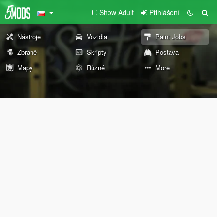
Show Adult
Přihlášení
Nástroje
Vozidla
Paint Jobs
Zbraně
Skripty
Postava
Mapy
Různé
More