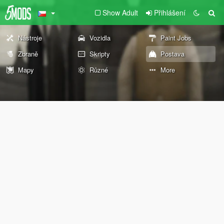
Show Adult
Přihlášení
Nástroje
Vozidla
Paint Jobs
Zbraně
Skripty
Postava
Mapy
Různé
More