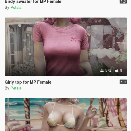
Birdy sweater for MP Female
1.0
By
Petala
572
8
Girly top for MP Female
1.0
By
Petala