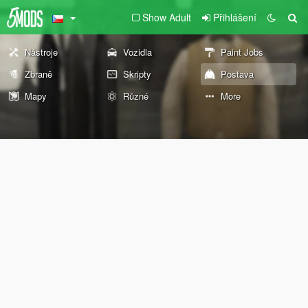
Show Adult
Přihlášení
Nástroje
Vozidla
Paint Jobs
Zbraně
Skripty
Postava
Mapy
Různé
More