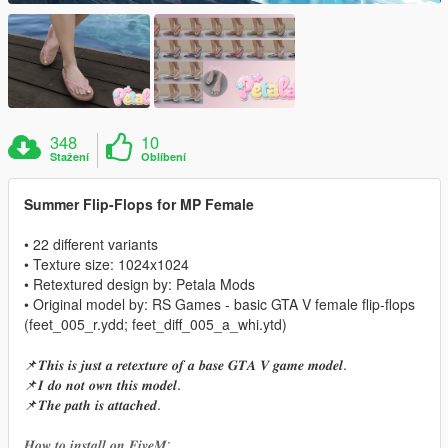
348
10
Stažení
Oblíbení
Summer Flip-Flops for MP Female
• 22 different variants
• Texture size: 1024x1024
• Retextured design by: Petala Mods
• Original model by: RS Games - basic GTA V female flip-flops
(feet_005_r.ydd; feet_diff_005_a_whi.ytd)
📌𝑻𝒉𝒊𝒔 𝒊𝒔 𝒋𝒖𝒔𝒕 𝒂 𝒓𝒆𝒕𝒆𝒙𝒕𝒖𝒓𝒆 𝒐𝒇 𝒂 𝒃𝒂𝒔𝒆 𝑮𝑻𝑨 𝑽 𝒈𝒂𝒎𝒆 𝒎𝒐𝒅𝒆𝒍.
📌𝑰 𝒅𝒐 𝒏𝒐𝒕 𝒐𝒘𝒏 𝒕𝒉𝒊𝒔 𝒎𝒐𝒅𝒆𝒍.
📌𝑻𝒉𝒆 𝒑𝒂𝒕𝒉 𝒊𝒔 𝒂𝒕𝒕𝒂𝒄𝒉𝒆𝒅.
𝑯𝒐𝒘 𝒕𝒐 𝒊𝒏𝒔𝒕𝒂𝒍𝒍 𝒐𝒏 𝑭𝒊𝒗𝒆𝑴: