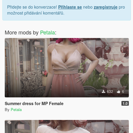
Přidejte se do konverzace!
Přihlaste se
nebo
zaregistruje
pro
｡•┈୨♡୧┈•｡⭐𝓟𝓮𝓽𝓪𝓵𝓪 ᴹᵒᵈˢ⭐｡•┈୨♡୧┈•｡
možnost přidávání komentářů.
More mods by
Petala
:
632
6
Summer dress for MP Female
1.0
By
Petala