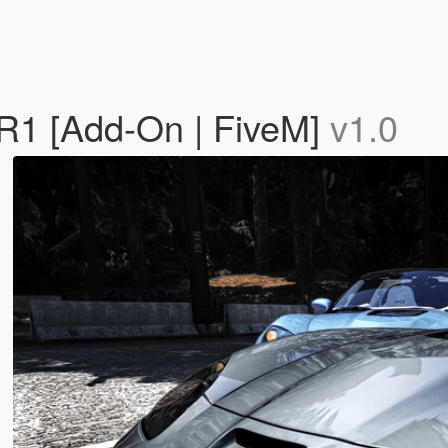
ZR1 [Add-On | FiveM]
v1.0