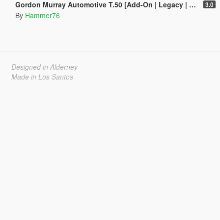
Gordon Murray Automotive T.50 [Add-On | Legacy | Enhanced]
3.0
By
Hammer76
Designed in Alderney
Made in Los Santos