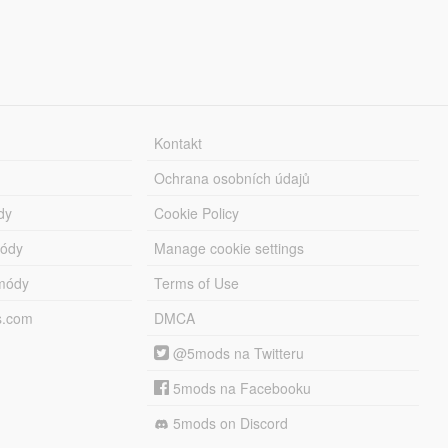
Kontakt
Ochrana osobních údajů
dy
Cookie Policy
módy
Manage cookie settings
módy
Terms of Use
s.com
DMCA
@5mods na Twitteru
5mods na Facebooku
5mods on Discord