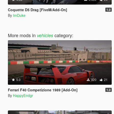
Coquette D5 Drag [FiveM/Add-On]
1.0
By
ImDuke
More mods in
category:
vehicles
5.0
320
21
Ferrari F40 Competizione 1989 [Add-On]
1.0
By
HappyEndgr