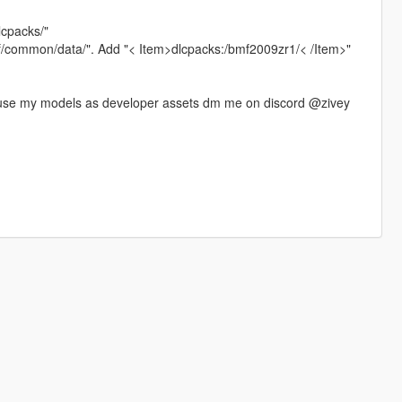
lcpacks/"
rpf/common/data/". Add "< Item>dlcpacks:/bmf2009zr1/< /Item>"
use my models as developer assets dm me on discord @zivey