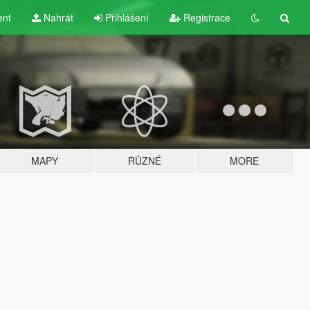
ent
Nahrát
Přihlášení
Registrace
MAPY
RŮZNÉ
MORE