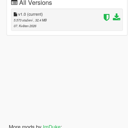
All Versions
v1.0
(current)
5.573 stažení
, 32,4 MB
07. Květen 2026
More mods by
ImDuke
: