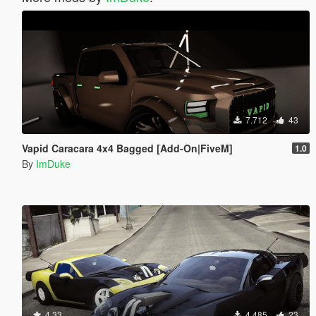
7.712
43
Vapid Caracara 4x4 Bagged [Add-On|FiveM]
1.0
By
ImDuke
4.33
4.485
23