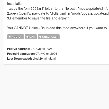
Installation
1.copy the 'bmf2009zr1' folder to the file path "mods/update/x64/d
2.open OpenIV, navigate to 'dlclist.xml' in "mods/update/update.
3.Remember to save the file and enjoy it.
You CANNOT Unlock/Reupload this mod anywhere if you want to 
ADD-ON
CAR
CHEVROLET
07. Květen 2026
Poprvé nahráno:
07. Květen 2026
Poslední aktulizace:
před 26 minutami
Last Downloaded: