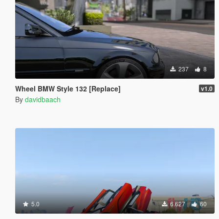
237
8
Wheel BMW Style 132 [Replace]
v1.0
By
davidbaach
5.0
6.627
60