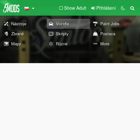
Show Adult
Přihlášení
Nástroje
Vozidla
Paint Jobs
Zbraně
Skripty
Postava
Mapy
Různé
More