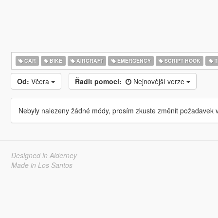
CAR
BIKE
AIRCRAFT
EMERGENCY
SCRIPT HOOK
T
Od:
Včera
Řadit pomocí:
Nejnovější verze
Nebyly nalezeny žádné módy, prosím zkuste změnit požadavek v
Designed in Alderney
Made in Los Santos