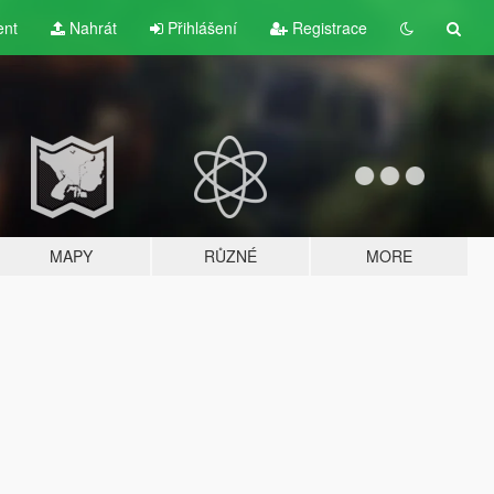
ent
Nahrát
Přihlášení
Registrace
MAPY
RŮZNÉ
MORE