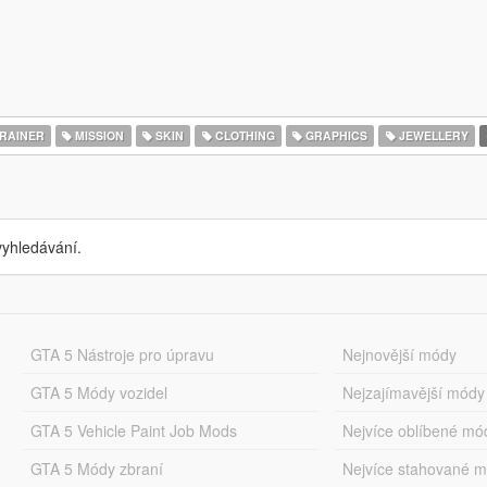
RAINER
MISSION
SKIN
CLOTHING
GRAPHICS
JEWELLERY
yhledávání.
GTA 5 Nástroje pro úpravu
Nejnovější módy
GTA 5 Módy vozidel
Nejzajímavější módy
GTA 5 Vehicle Paint Job Mods
Nejvíce oblíbené mó
GTA 5 Módy zbraní
Nejvíce stahované 