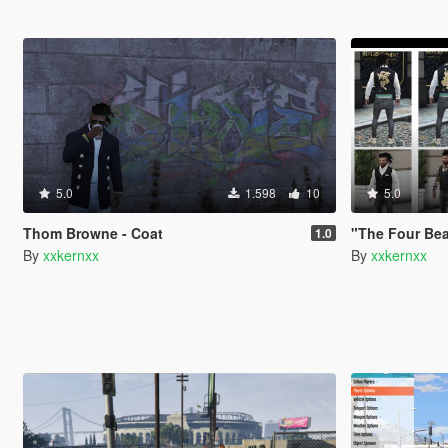
5.0
1.598
10
5.0
Thom Browne - Coat
"The Four Beast
1.0
By
xxkernxx
By
xxkernxx