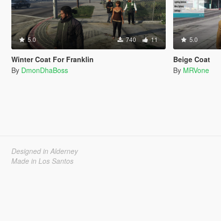
5.0
740
11
5.0
Winter Coat For Franklin
Beige Coat
By
DmonDhaBoss
By
MRVone
Designed in Alderney
Made in Los Santos