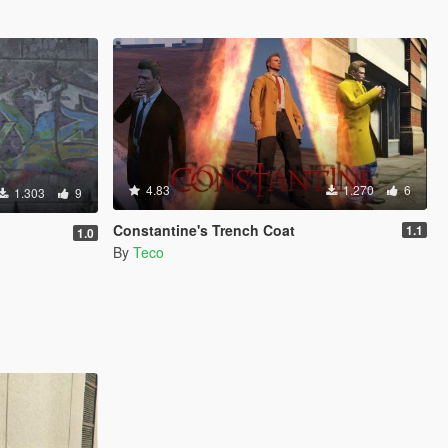
4.83
1.270
6
1.303
9
Constantine's Trench Coat
1.1
1.0
By
Teco