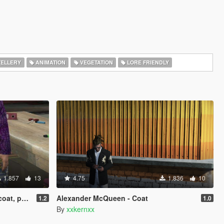
ELLERY
ANIMATION
VEGETATION
LORE FRIENDLY
1.857
13
4.75
1.836
10
MP Character
Alexander McQueen - Coat
1.2
1.0
By
xxkernxx