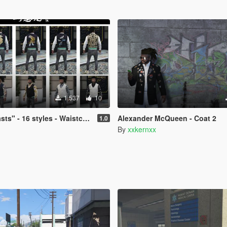
1.537
10
s" - 16 styles - Waistcoat
Alexander McQueen - Coat 2
1.0
By
xxkernxx