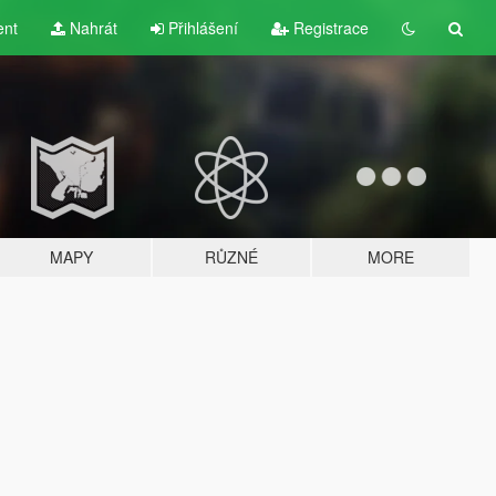
ent
Nahrát
Přihlášení
Registrace
MAPY
RŮZNÉ
MORE