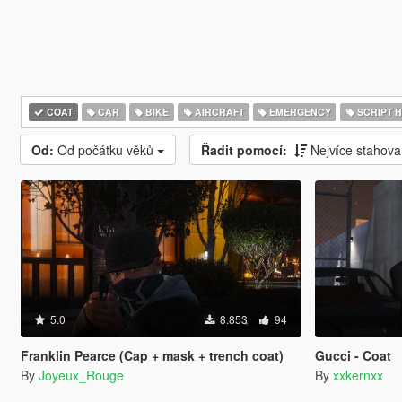
COAT
CAR
BIKE
AIRCRAFT
EMERGENCY
SCRIPT 
Od:
Od počátku věků
Řadit pomocí:
Nejvíce stahov
5.0
8.853
94
Franklin Pearce (Cap + mask + trench coat)
Gucci - Coat
By
Joyeux_Rouge
By
xxkernxx