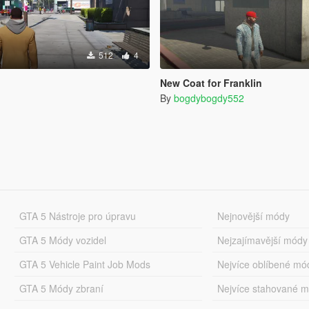
512
4
New Coat for Franklin
By
bogdybogdy552
GTA 5 Nástroje pro úpravu
Nejnovější módy
GTA 5 Módy vozidel
Nejzajímavější módy
GTA 5 Vehicle Paint Job Mods
Nejvíce oblíbené mó
GTA 5 Módy zbraní
Nejvíce stahované 