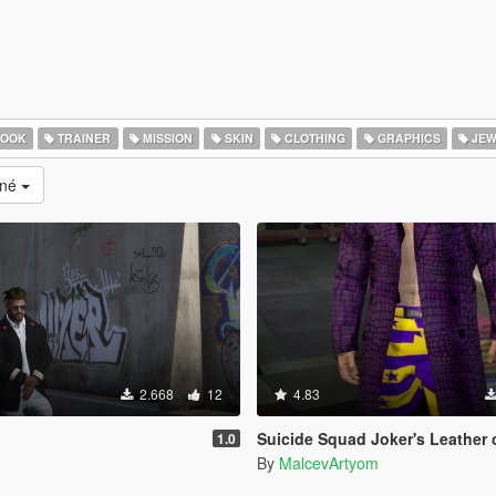
HOOK
TRAINER
MISSION
SKIN
CLOTHING
GRAPHICS
JEW
ané
2.668
12
4.83
Suicide Squad Joker's Leather coat, pants and boots For 
1.0
By
MalcevArtyom