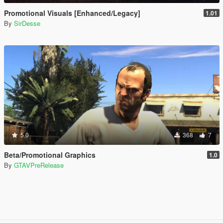
Promotional Visuals [Enhanced/Legacy]
1.01
By
SirDesse
5.0
368
7
Beta/Promotional Graphics
1.0
By
GTAVPreRelease