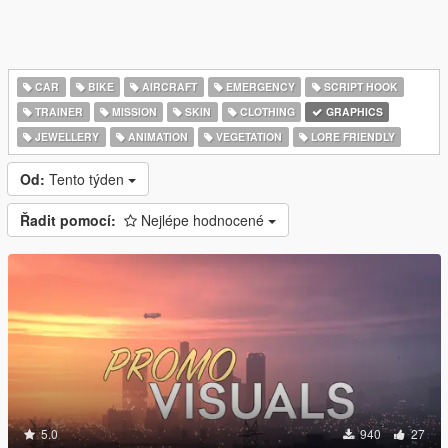
CAR
BIKE
AIRCRAFT
EMERGENCY
SCRIPT HOOK
TRAINER
MISSION
SKIN
CLOTHING
GRAPHICS
JEWELLERY
ANIMATION
VEGETATION
LORE FRIENDLY
Od:
Tento týden
Řadit pomocí:
Nejlépe hodnocené
5.0
940
27