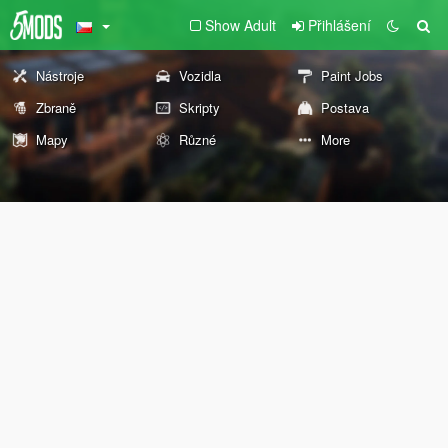
Show Adult
Přihlášení
Nástroje
Vozidla
Paint Jobs
Zbraně
Skripty
Postava
Mapy
Různé
More