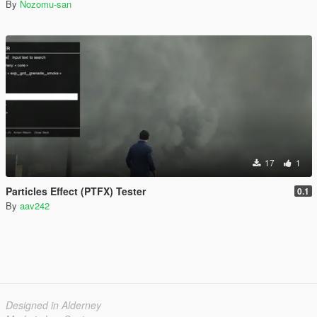
By
Nozomu-san
17
1
Particles Effect (PTFX) Tester
0.1
By
aav242
Designed in Alderney