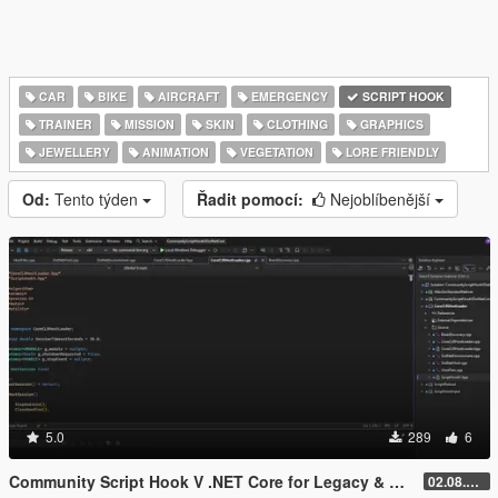
CAR
BIKE
AIRCRAFT
EMERGENCY
SCRIPT HOOK
TRAINER
MISSION
SKIN
CLOTHING
GRAPHICS
JEWELLERY
ANIMATION
VEGETATION
LORE FRIENDLY
Od:
Tento týden
Řadit pomocí:
Nejoblíbenější
5.0
289
6
Community Script Hook V .NET Core for Legacy & Enhanced [ .NET Core ]
02.08.2026