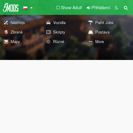
Show Adult
Přihlášení
Nástroje
Vozidla
Paint Jobs
Zbraně
Skripty
Postava
Mapy
Různé
More