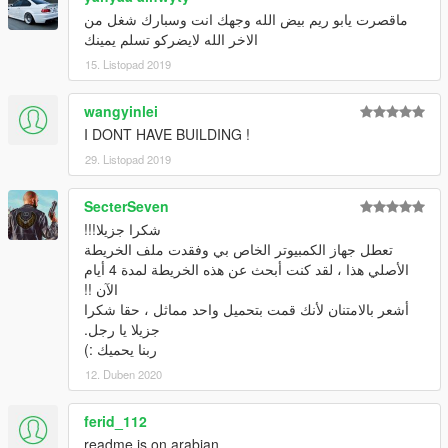
ماقصرت يابو ريم بيض الله وجهك انت وسبارك شغل من
الاخر الله لايضركو تسلم يمينك
15. Listopad 2019
wangyinlei
I DONT HAVE BUILDING !
29. Listopad 2019
SecterSeven
شكرا جزيلا!!!
تعطل جهاز الكمبيوتر الخاص بي وفقدت ملف الخريطة
الأصلي هذا ، لقد كنت أبحث عن هذه الخريطة لمدة 4 أيام
الآن !!
أشعر بالامتنان لأنك قمت بتحميل واحد مماثل ، حقا شكرا
جزيلا يا رجل.
ربنا يحميك :)
12. Duben 2020
ferid_112
readme is on arabian