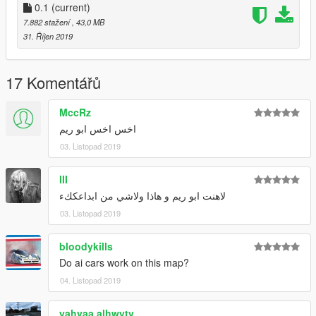
race_track.rpf
0.1
(current)
7.882 stažení
, 43,0 MB
Install in read me
31. Říjen 2019
Have fun :)
17 Komentářů
MccRz
اخس اخس ابو ريم
03. Listopad 2019
III
لاهنت ابو ريم و هاذا ولاشي من ابداعككء
03. Listopad 2019
bloodykills
Do ai cars work on this map?
04. Listopad 2019
yahyaa alhwyty