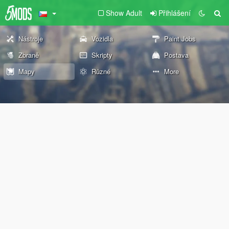
Show Adult
Přihlášení
Nástroje
Vozidla
Paint Jobs
Zbraně
Skripty
Postava
Mapy
Různé
More