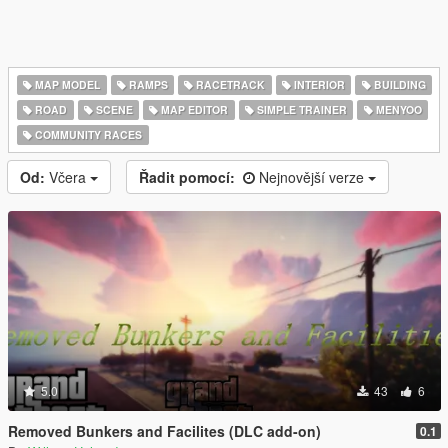
MAP MODEL
RAMPS
RACETRACK
INTERIOR
BUILDING
ROAD
SCENE
MAP EDITOR
SIMPLE TRAINER
MENYOO
COMMUNITY RACES
Od:
Včera
Řadit pomocí:
Nejnovější verze
5.0
43
6
Removed Bunkers and Facilites (DLC add-on)
0.1