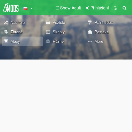
Show Adult
Přihlášení
Nástroje
Vozidla
Paint Jobs
Zbraně
Skripty
Postava
Mapy
Různé
More