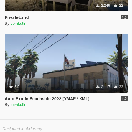
2.249
22
PrivateLand
1.0
By
somkutir
5.0
2.117
33
Auto Exotic Beachside 2022 [YMAP / XML]
1.0
By
somkutir
Designed in Alderney