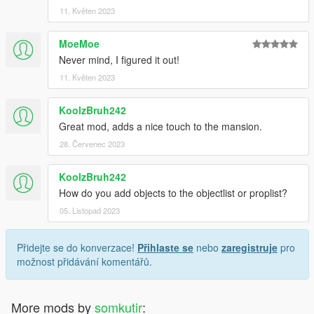
11. Květen 2023
MoeMoe
Never mind, I figured it out!
11. Květen 2023
KoolzBruh242
Great mod, adds a nice touch to the mansion.
28. Červenec 2023
KoolzBruh242
How do you add objects to the objectlist or proplist?
05. Listopad 2023
Přidejte se do konverzace!
Přihlaste se
nebo
zaregistruje
pro
možnost přidávání komentářů.
More mods by
somkutir
: