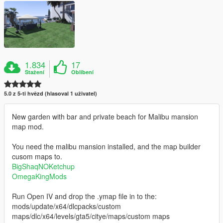
1.834
17
Stažení
Oblíbení
5.0 z 5-ti hvězd (hlasoval 1 uživatel)
New garden with bar and private beach for Malibu mansion
map mod.
You need the malibu mansion installed, and the map builder
cusom maps to.
BigShaqNOKetchup
OmegaKingMods
Run Open IV and drop the .ymap file in to the:
mods/update/x64/dlcpacks/custom
maps/dlc/x64/levels/gta5/citye/maps/custom maps