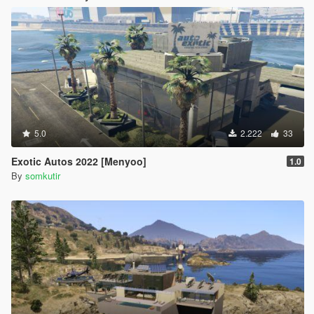
5.0
2.222
33
Exotic Autos 2022 [Menyoo]
1.0
By
somkutir