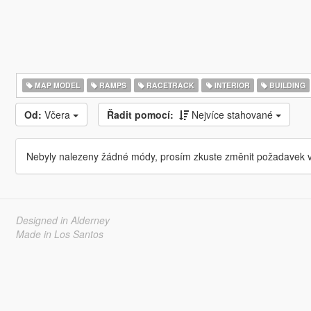
MAP MODEL
RAMPS
RACETRACK
INTERIOR
BUILDING
Od:
Včera
Řadit pomocí:
Nejvíce stahované
Nebyly nalezeny žádné módy, prosím zkuste změnit požadavek v
Designed in Alderney
Made in Los Santos