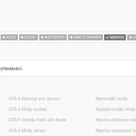
ROAD
SCENE
MAP EDITOR
SIMPLE TRAINER
MENYOO
C
yhledávání.
GTA 5 Nástroje pro úpravu
Nejnovější módy
GTA 5 Módy vozidel
Nejzajímavější módy
GTA 5 Vehicle Paint Job Mods
Nejvíce oblíbené mó
GTA 5 Módy zbraní
Nejvíce stahované 