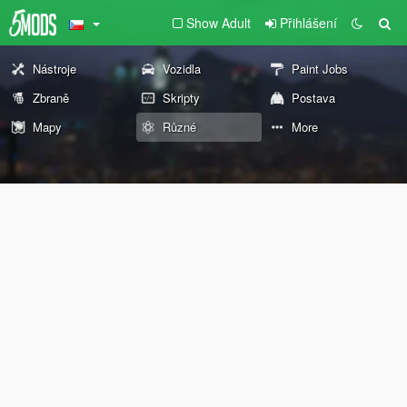
Show Adult
Přihlášení
Nástroje
Vozidla
Paint Jobs
Zbraně
Skripty
Postava
Mapy
Různé
More