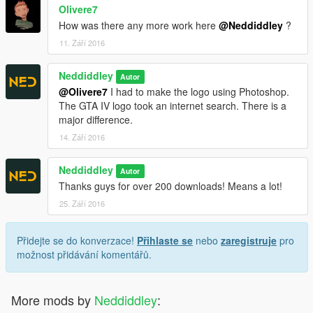
Olivere7
How was there any more work here
@Neddiddley
?
11. Září 2016
Neddiddley
Autor
@Olivere7
I had to make the logo using Photoshop.
The GTA IV logo took an internet search. There is a
major difference.
14. Září 2016
Neddiddley
Autor
Thanks guys for over 200 downloads! Means a lot!
25. Září 2016
Přidejte se do konverzace!
Přihlaste se
nebo
zaregistruje
pro
možnost přidávání komentářů.
More mods by
Neddiddley
: