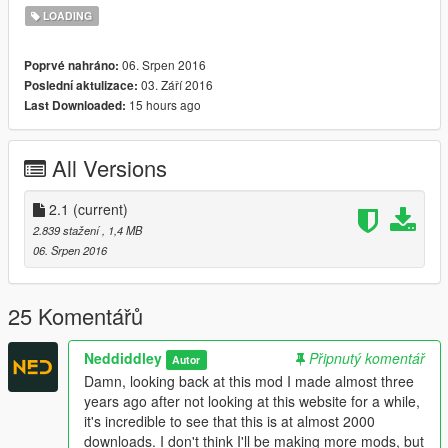
LOADING
06. Srpen 2016
Poprvé nahráno:
03. Září 2016
Poslední aktulizace:
15 hours ago
Last Downloaded:
All Versions
2.1
(current)
2.839 stažení
, 1,4 MB
06. Srpen 2016
25 Komentářů
Neddiddley
Připnutý komentář
Autor
Damn, looking back at this mod I made almost three
years ago after not looking at this website for a while,
it's incredible to see that this is at almost 2000
downloads. I don't think I'll be making more mods, but