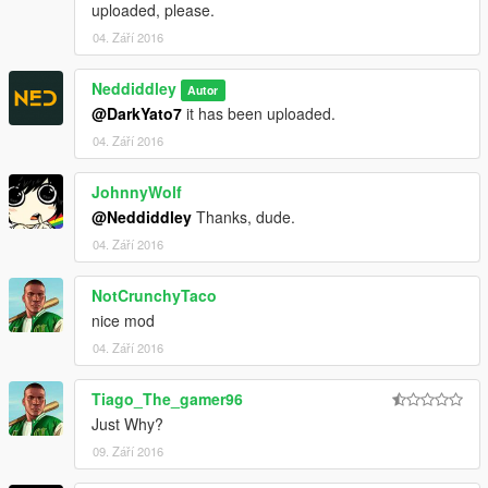
uploaded, please.
04. Září 2016
Neddiddley
Autor
@DarkYato7
it has been uploaded.
04. Září 2016
JohnnyWolf
@Neddiddley
Thanks, dude.
04. Září 2016
NotCrunchyTaco
nice mod
04. Září 2016
Tiago_The_gamer96
Just Why?
09. Září 2016