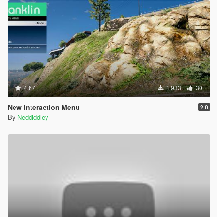
4.67
1.933
30
New Interaction Menu
2.0
By
Neddiddley