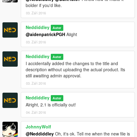
bolder if you'd like.
03. Září 2016
Neddiddley
Autor
@aidenpatrickPGH
Aiight
03. Září 2016
Neddiddley
Autor
I accidentally added the changes to the title and
description without uploading the actual product. Its
still awaiting admin approval.
03. Září 2016
Neddiddley
Autor
Alright, 2.1 is officially out!
04. Září 2016
JohnnyWolf
@Neddiddley
Oh, it's ok. Tell me when the new file is