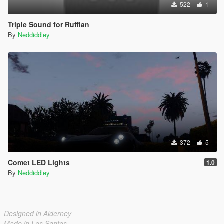
522
1
Triple Sound for Ruffian
By
Neddiddley
372
5
Comet LED Lights
1.0
By
Neddiddley
Designed in Alderney
Made in Los Santos