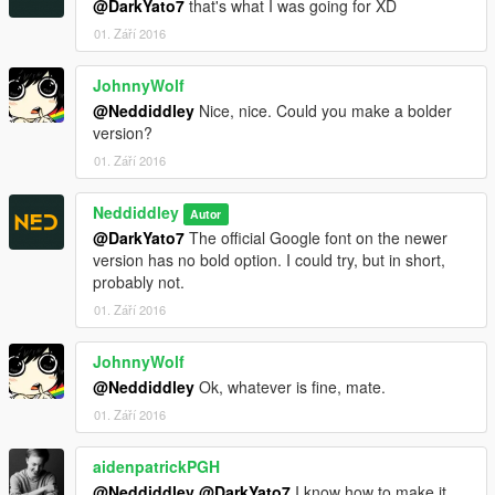
@DarkYato7
that's what I was going for XD
01. Září 2016
JohnnyWolf
@Neddiddley
Nice, nice. Could you make a bolder
version?
01. Září 2016
Neddiddley
Autor
@DarkYato7
The official Google font on the newer
version has no bold option. I could try, but in short,
probably not.
01. Září 2016
JohnnyWolf
@Neddiddley
Ok, whatever is fine, mate.
01. Září 2016
aidenpatrickPGH
@Neddiddley
@DarkYato7
I know how to make it