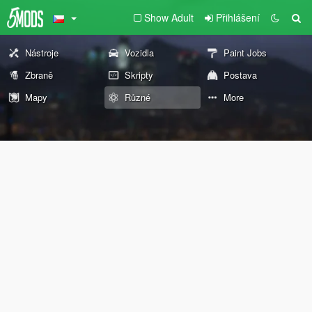
Show Adult
Přihlášení
Nástroje
Vozidla
Paint Jobs
Zbraně
Skripty
Postava
Mapy
Různé
More