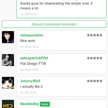
thanks guys for downloading this simple mod. It
means a lot.
18. Září 2019
Zobrazit 5 předchozích komentářů.
vithepunisher
Nice work
07. Srpen 2016
aidenpatrickPGH
Flat Design FTW
24. Srpen 2016
JohnnyWolf
I actually like it.
01. Září 2016
Neddiddley
Autor