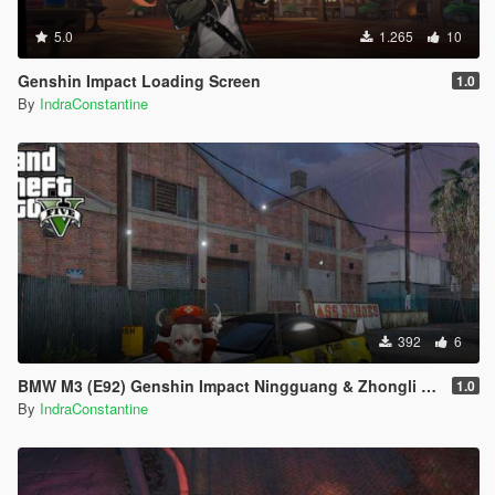
5.0
1.265
10
Genshin Impact Loading Screen
1.0
By
IndraConstantine
392
6
BMW M3 (E92) Genshin Impact Ningguang & Zhongli Livery
1.0
By
IndraConstantine