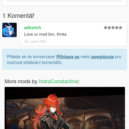
1 Komentář
aditzrich
Love ur mod bro. thnks
03. Leden 2024
Přidejte se do konverzace!
Přihlaste se
nebo
zaregistruje
pro
možnost přidávání komentářů.
More mods by
IndraConstantine
: