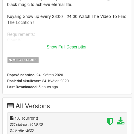
black magic to achieve eternal life.
Kuyang Show up every 23:00 - 24:00 Watch The Video To Find
The Location !
Requirements:
OpenIV
Show Full Description
Installation:
1. Open OpenIV
MISC TEXTURE
2. Enter Edit-Mode
3. Go to x64r.rpf>levels>gta5>-hills>country-02>cs2-08.rpf
24. Květen 2020
Poprvé nahráno:
4. Drag and Drop This cs2_08_ghost.ytd
24. Květen 2020
Poslední aktulizace:
5 hours ago
Last Downloaded:
Open The Games & Enjoy
All Versions
1.0
(current)
235 stažení
, 101,0 KB
24. Květen 2020