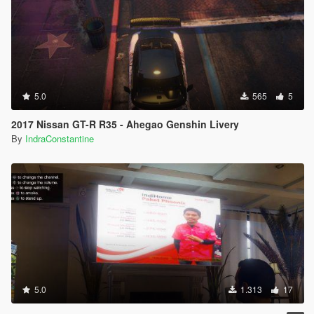
5.0
565
5
2017 Nissan GT-R R35 - Ahegao Genshin Livery
By
IndraConstantine
5.0
1.313
17