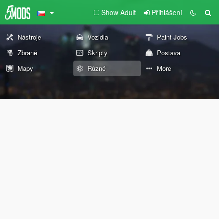
Show Adult
Přihlášení
Nástroje
Vozidla
Paint Jobs
Zbraně
Skripty
Postava
Mapy
Různé
More