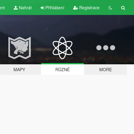
ent
Nahrát
Přihlášení
Registrace
MAPY
RŮZNÉ
MORE