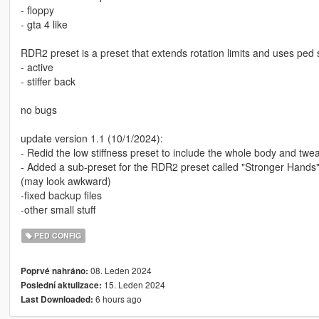
- floppy
- gta 4 like
RDR2 preset is a preset that extends rotation limits and uses ped
- active
- stiffer back
no bugs
update version 1.1 (10/1/2024):
- Redid the low stiffness preset to include the whole body and twe
- Added a sub-preset for the RDR2 preset called "Stronger Hands" 
(may look awkward)
-fixed backup files
-other small stuff
PED CONFIG
08. Leden 2024
Poprvé nahráno:
15. Leden 2024
Poslední aktulizace:
6 hours ago
Last Downloaded: