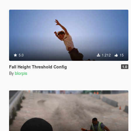
5.0
1.212
15
Fall Height Threshold Config
1.0
By
blorpis