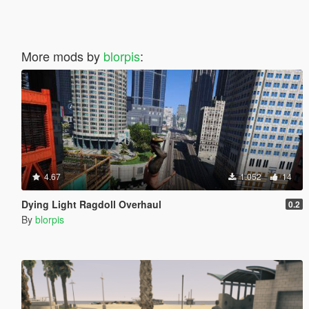
More mods by
blorpis
:
4.67
1.052
14
Dying Light Ragdoll Overhaul
0.2
By
blorpis