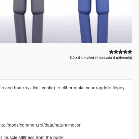
5.0 z 5-ti hvězd (hlasovalo 5 uživatelů)
th and bone xyz limit config) to either make your ragdolls floppy
r into: /mods/common.rpf/data/naturalmotion
ll muscle stiffness from the body.