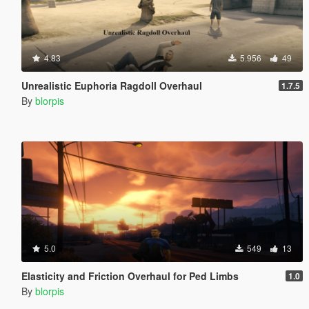
4.83
5.956
49
Unrealistic Euphoria Ragdoll Overhaul
1.7.5
By
blorpis
5.0
549
13
Elasticity and Friction Overhaul for Ped Limbs
1.0
By
blorpis