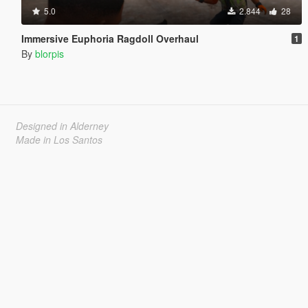
5.0
2.844
28
Immersive Euphoria Ragdoll Overhaul
1
By
blorpis
Designed in Alderney
Made in Los Santos