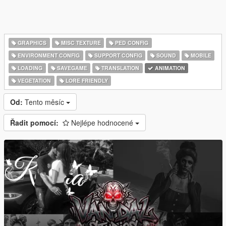
GRAPHICS
MISC TEXTURE
PED CONFIG
ENVIRONMENT CONFIG
SUPPORT CONFIG
SOUND
MOBILE
LOADING
SAVEGAME
TRANSLATION
ANIMATION
VEGETATION
LORE FRIENDLY
Od:
Tento měsíc
Řadit pomocí:
Nejlépe hodnocené