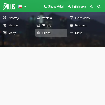
Show Adult
Přihlášení
Nástroje
Vozidla
Paint Jobs
Zbraně
Skripty
Postava
Mapy
Různé
More