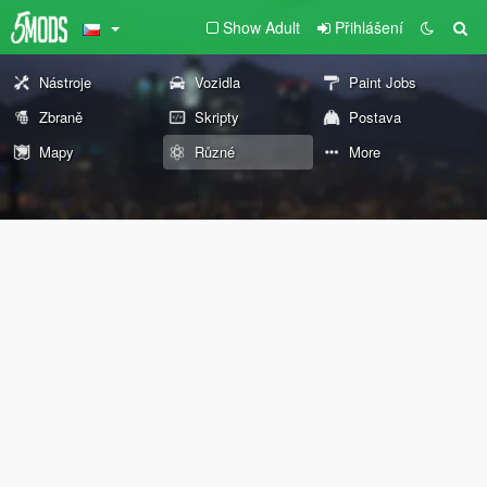
Show Adult
Přihlášení
Nástroje
Vozidla
Paint Jobs
Zbraně
Skripty
Postava
Mapy
Různé
More