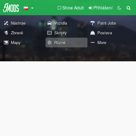
Show Adult
Přihlášení
Nástroje
Vozidla
Paint Jobs
Zbraně
Skripty
Postava
Mapy
Různé
More