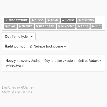
MISC TEXTURE
BLOOD
ROAD
HOUSE
BUILDING
FLAG
NATURE
BILLBOARD
SKYDOME
PROP
HUD
Od:
Tento týden
Řadit pomocí:
Nejlépe hodnocené
Nebyly nalezeny žádné módy, prosím zkuste změnit požadavek
vyhledávání.
Designed in Alderney
Made in Los Santos