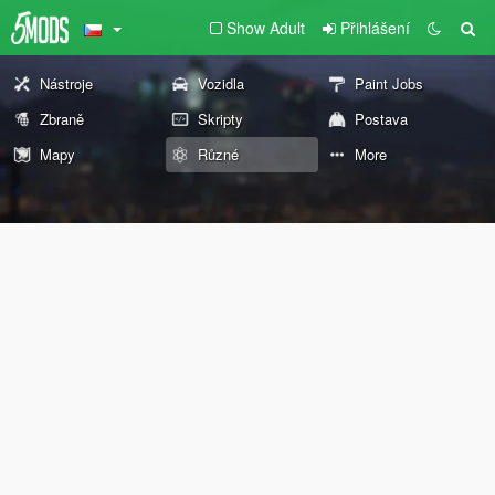
Show Adult
Přihlášení
Nástroje
Vozidla
Paint Jobs
Zbraně
Skripty
Postava
Mapy
Různé
More