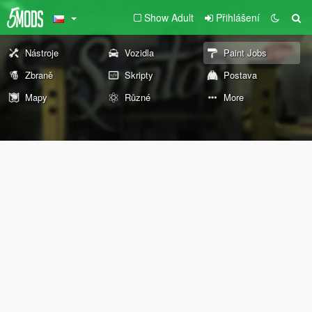
Show Adult
Přihlášení
Nástroje
Vozidla
Paint Jobs
Zbraně
Skripty
Postava
Mapy
Různé
More