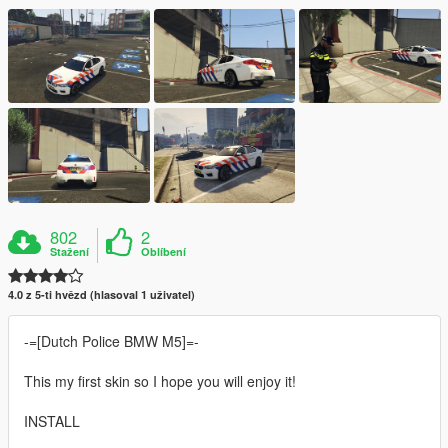
802
2
Stažení
Oblíbení
4.0 z 5-ti hvězd (hlasoval 1 uživatel)
-=[Dutch Police BMW M5]=-
This my first skin so I hope you will enjoy it!
INSTALL