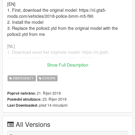
[EN]
1. First, download the original model: https://nl.gta5-
mods.com/vehicles/2018-police-bmm-m5-f90
2. Install the model
3. Replace the police2.ytd from the original model with the
police2.ytd from me
[NL]
1. Download eerst het originele model: https://nl.gta5-
mods.com/vehicles/2018-police-bmm-m5-f90
2. Installeer het model
Show Full Description
3. Vervang dan de police2.ytd van het originele model met mijn
police2.ytd
EMERGENCY
EVROPA
Thats it!
21. Říjen 2019
Poprvé nahráno:
23. Říjen 2019
Poslední aktulizace:
před 14 minutami
Last Downloaded:
CREDITS:
All Versions
I didn't make the model so all credits for the model to
BritishGamer88 and