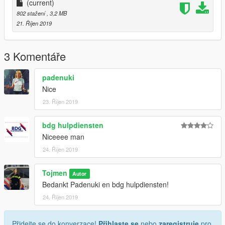
Guki(GameModels)
(current)
802 stažení
, 3,2 MB
21. Říjen 2019
3 Komentáře
padenuki
Nice
23. Říjen 2019
bdg hulpdiensten
Niceeee man
24. Říjen 2019
Tojmen
Autor
Bedankt Padenuki en bdg hulpdiensten!
24. Říjen 2019
Přidejte se do konverzace!
Přihlaste se
nebo
zaregistruje
pro