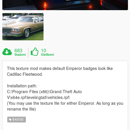
683
10
Stažení
Oblíbení
This texture mod makes default Emperor badges look like
Cadillac Fleetwood.
Installation path:
C:\Program Files (x86)\Grand Theft Auto
V\x64e.rpf\levels\gta5\vehicles.rpf\
(You may use the texture file for either Emperor. As long as you
rename the file)
BADGE