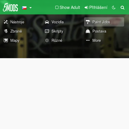
Show Adult
Přihlášení
Nástroje
Vozidla
Paint Jobs
Zbraně
Skripty
Postava
Mapy
Různé
More