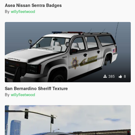
Asea Nissan Sentra Badges
By
willyfleetwood
385
8
San Bernardino Sheriff Texture
By
willyfleetwood