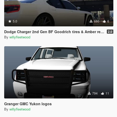
5.0
660
6
Dodge Charger 2nd Gen BF Goodrich tires & Amber rear turn lights
2.0
By
willyfleetwood
794
11
Granger GMC Yukon logos
By
willyfleetwood