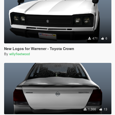
471
6
New Logos for Warrener - Toyota Crown
By
willyfleetwood
1.366
13