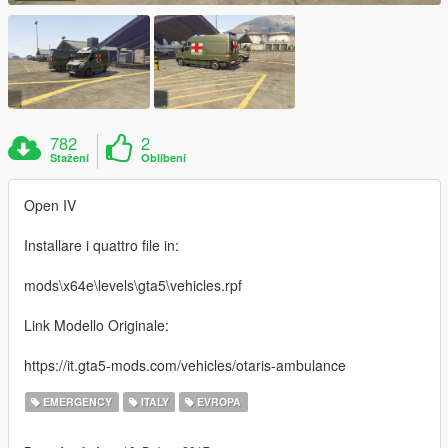
782
2
Stažení
Oblíbení
Open IV
Installare i quattro file in:
mods\x64e\levels\gta5\vehicles.rpf
Link Modello Originale:
https://it.gta5-mods.com/vehicles/otaris-ambulance
EMERGENCY
ITALY
EVROPA