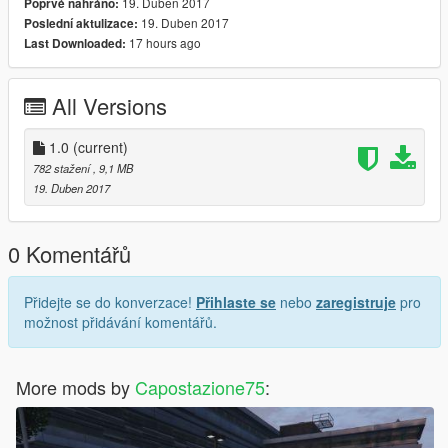
19. Duben 2017
Poprvé nahráno:
19. Duben 2017
Poslední aktulizace:
17 hours ago
Last Downloaded:
All Versions
1.0
(current)
782 stažení
, 9,1 MB
19. Duben 2017
0 Komentářů
Přidejte se do konverzace!
Přihlaste se
nebo
zaregistruje
pro
možnost přidávání komentářů.
More mods by
Capostazione75
: