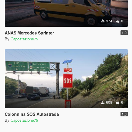
374
0
ANAS Mercedes Sprinter
1.0
By
Capostazione75
608
6
Colonnina SOS Autostrada
1.0
By
Capostazione75