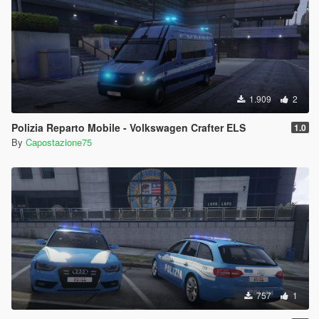
1.909
2
Polizia Reparto Mobile - Volkswagen Crafter ELS
1.0
By
Capostazione75
757
1