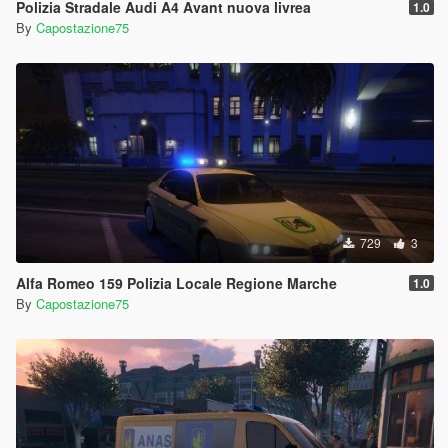
Polizia Stradale Audi A4 Avant nuova livrea
1.0
By
Capostazione75
729
3
Alfa Romeo 159 Polizia Locale Regione Marche
1.0
By
Capostazione75