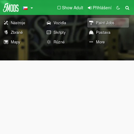
Show Adult
Přihlášení
Nástroje
Vozidla
Paint Jobs
Zbraně
Skripty
Postava
Mapy
Různé
More