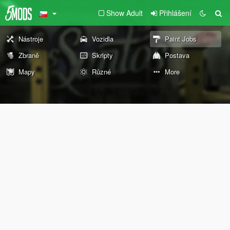
Show Adult
Přihlášení
Nástroje
Vozidla
Paint Jobs
Zbraně
Skripty
Postava
Mapy
Různé
More