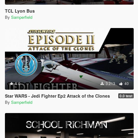
TCL Lyon Bus
By
Samperfield
5.0
3.213
40
Star WARS - Jedi Fighter Ep2 Attack of the Clones
0.0 test
By
Samperfield