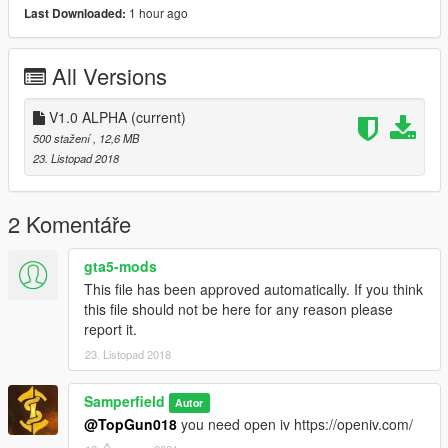
1 hour ago
Last Downloaded:
All Versions
V1.0 ALPHA
(current)
500 stažení
, 12,6 MB
23. Listopad 2018
2 Komentáře
gta5-mods
This file has been approved automatically. If you think
this file should not be here for any reason please
report it.
23. Listopad 2018
Samperfield
Autor
@TopGun018
you need open iv https://openiv.com/