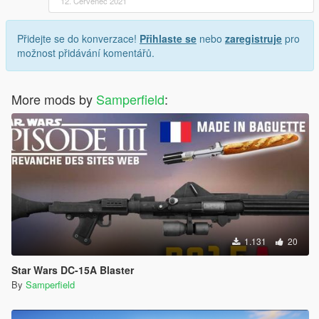
12. Červenec 2021
Přidejte se do konverzace!
Přihlaste se
nebo
zaregistruje
pro
možnost přidávání komentářů.
More mods by
Samperfield
:
1.131
20
Star Wars DC-15A Blaster
By
Samperfield