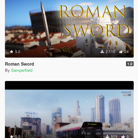
5.0
2.110
24
Roman Sword
1.0
By
Samperfield
5.0
509
0