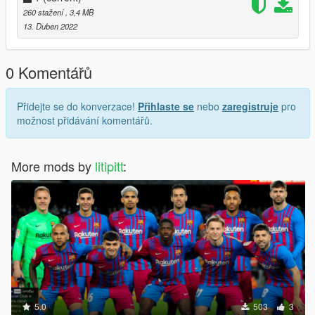
260 stažení
, 3,4 MB
13. Duben 2022
0 Komentářů
Přidejte se do konverzace!
Přihlaste se
nebo
zaregistruje
pro
možnost přidávání komentářů.
More mods by
litipitt
:
5.0
503
3