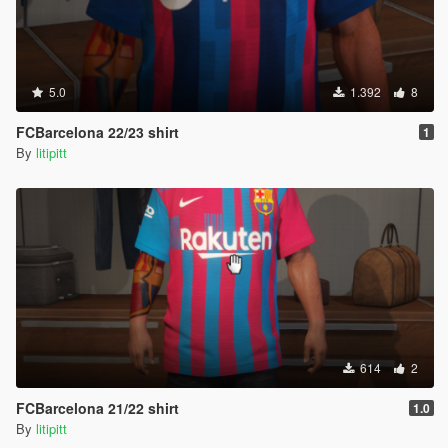
5.0
1.392
8
FCBarcelona 22/23 shirt
1
By
litipitt
614
2
FCBarcelona 21/22 shirt
1.0
By
litipitt