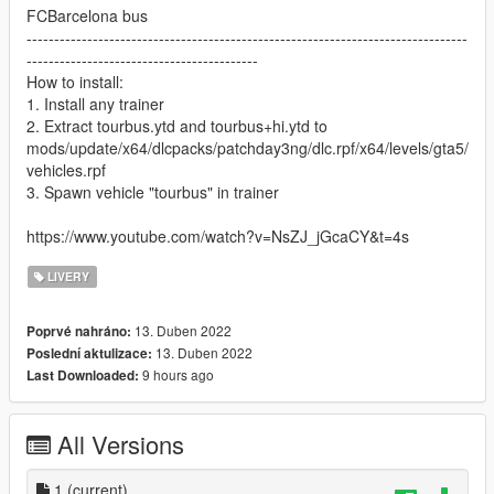
FCBarcelona bus
--------------------------------------------------------------------------------
------------------------------------------
How to install:
1. Install any trainer
2. Extract tourbus.ytd and tourbus+hi.ytd to
mods/update/x64/dlcpacks/patchday3ng/dlc.rpf/x64/levels/gta5/
vehicles.rpf
3. Spawn vehicle "tourbus" in trainer
https://www.youtube.com/watch?v=NsZJ_jGcaCY&t=4s
LIVERY
13. Duben 2022
Poprvé nahráno:
13. Duben 2022
Poslední aktulizace:
9 hours ago
Last Downloaded:
All Versions
1
(current)