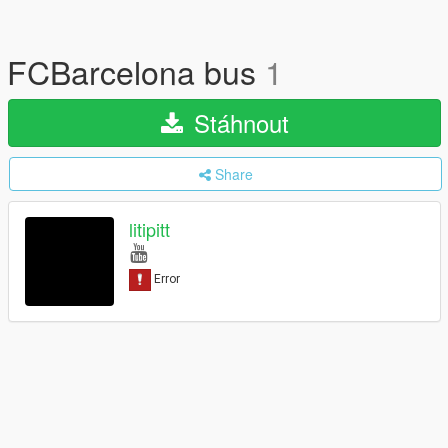
FCBarcelona bus
1
Stáhnout
Share
litipitt