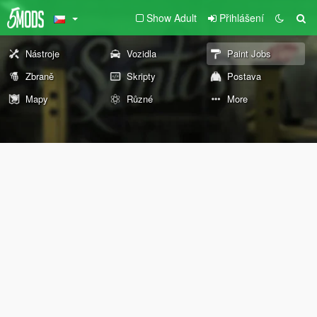
Show Adult
Přihlášení
Nástroje
Vozidla
Paint Jobs
Zbraně
Skripty
Postava
Mapy
Různé
More