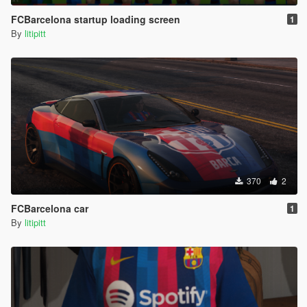
FCBarcelona startup loading screen
1
By
litipitt
370
2
FCBarcelona car
1
By
litipitt