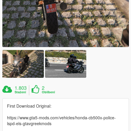
1.803
2
Stažení
Oblíbení
First Download Original:
https://www.gta5-mods.com/vehicles/honda-cb500x-police-
lspd-els-gtavgreekmods