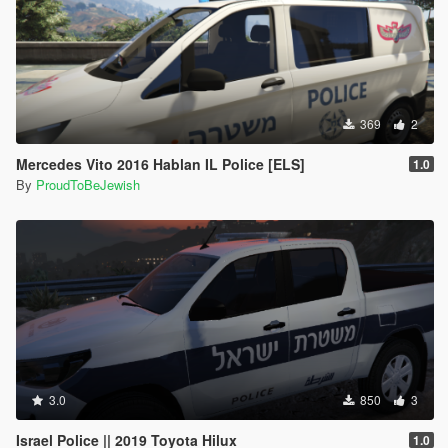
369
2
Mercedes Vito 2016 Hablan IL Police [ELS]
1.0
By
ProudToBeJewish
3.0
850
3
Israel Police || 2019 Toyota Hilux
1.0