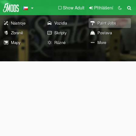
Show Adult
Přihlášení
Nástroje
Vozidla
Paint Jobs
Zbraně
Skripty
Postava
Mapy
Různé
More