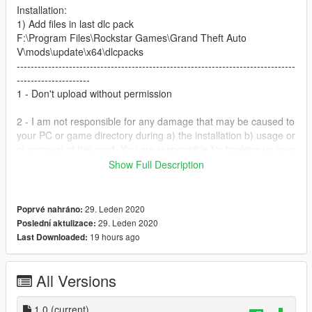
Installation:
1) Add files in last dlc pack
F:\Program Files\Rockstar Games\Grand Theft Auto
V\mods\update\x64\dlcpacks
--------------------------------------------------------------------------------
---------------------
1 - Don't upload without permission
2 - I am not responsible for any damage that may be caused to
your PC or game directory during a) the installation b) usage or
c) removal of this mod. You are responsible for backing up your
files!
Show Full Description
3 - If you want to include this mod in a pack, please contact
me. Clan and private packs are an exception, as long as they
29. Leden 2020
Poprvé nahráno:
stay 'private'. Correct credits must be given at ALL times.
29. Leden 2020
Poslední aktulizace:
--------------------------------------------------------------------------------
19 hours ago
Last Downloaded:
---------------------
LightBar:
1)https://el.gta5-mods.com/users/juanpolice
All Versions
2) https://el.gta5-mods.com/vehicles/moto-policial
Paintjob By Me.
1.0
(current)