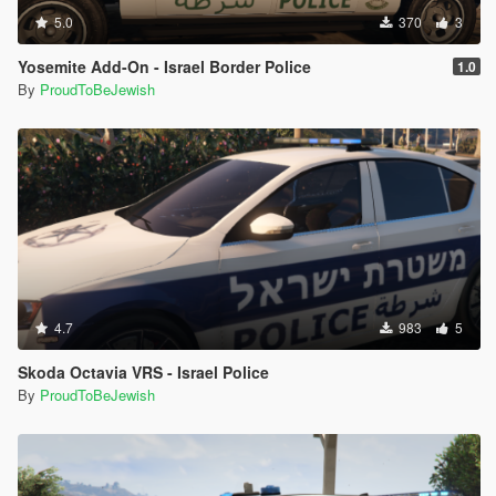
5.0
370
3
Yosemite Add-On - Israel Border Police
1.0
By
ProudToBeJewish
4.7
983
5
Skoda Octavia VRS - Israel Police
By
ProudToBeJewish