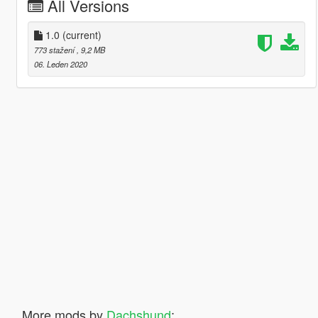
All Versions
1.0
(current)
773 stažení
, 9,2 MB
06. Leden 2020
More mods by
Dachshund
: