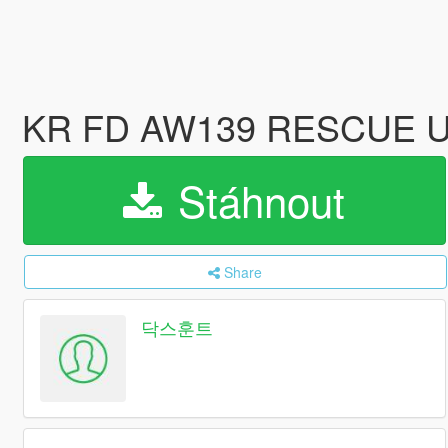
KR FD AW139 RESCUE
Stáhnout
Share
닥스훈트