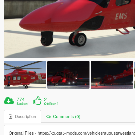
774
2
Stažení
Oblíbení
Description
Comments (0)
Original Files - https://ko.gta5-mods.com/vehicles/augustawestl