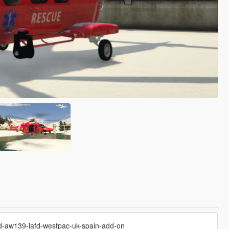
and-aw139-lafd-westpac-uk-spain-add-on