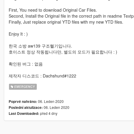
First, You need to download Original Car Files.
Second, Install the Original file in the correct path in readme Text
Finally, Just replace original YTD files with my new YTD files.
Enjoy It : )
한국 소방 aw139 구조헬기입니다.
호이스트 정상 작동됩니다만, 별도의 모드가 필요합니다 : )
확인된 버그 : 없음
제작자 디스코드 : Dachshund#1222
EMERGENCY
06. Leden 2020
Poprvé nahráno:
06. Leden 2020
Poslední aktulizace:
před 4 dny
Last Downloaded: