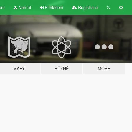
ent
Nahrát
Přihlášení
Registrace
MAPY
RŮZNÉ
MORE