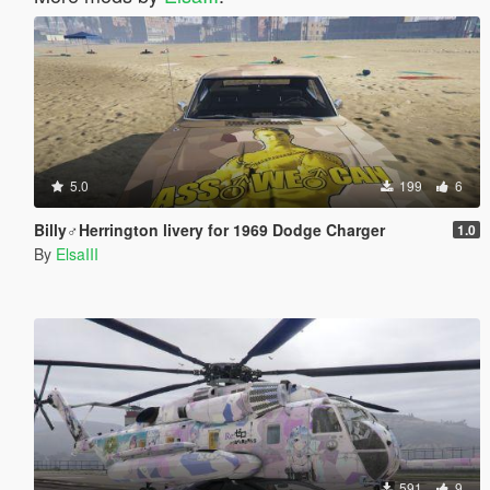
5.0
199
6
Billy♂Herrington livery for 1969 Dodge Charger
1.0
By
ElsaIII
591
9