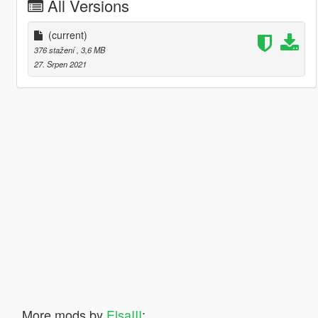
All Versions
(current)
376 stažení
, 3,6 MB
27. Srpen 2021
More mods by
ElsaIII
: