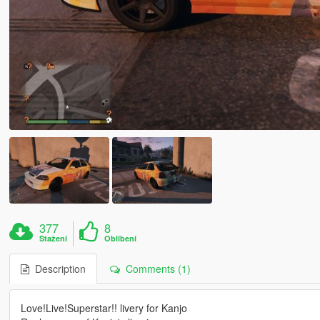
377
8
Stažení
Oblíbení
Description
Comments (1)
Love!Live!Superstar!! livery for Kanjo