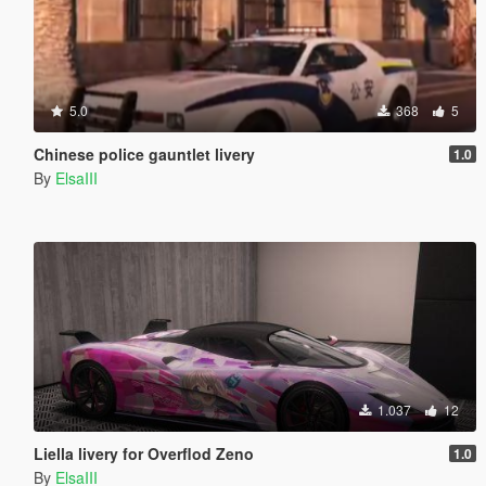
5.0
368
5
Chinese police gauntlet livery
1.0
By
ElsaIII
1.037
12
Liella livery for Overflod Zeno
1.0
By
ElsaIII