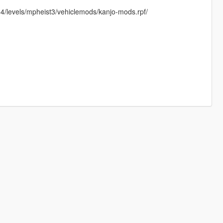
4/levels/mpheist3/vehiclemods/kanjo-mods.rpf/