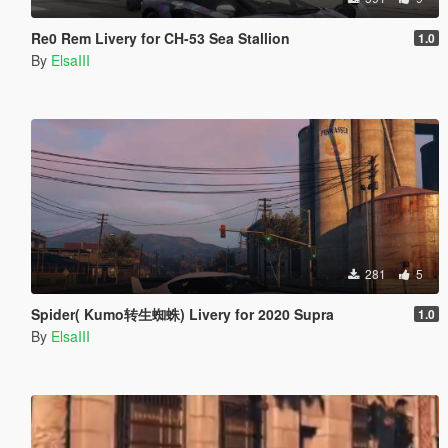
Re0 Rem Livery for CH-53 Sea Stallion
1.0
By
ElsaIII
281
5
Spider( Kumo转生蜘蛛) Livery for 2020 Supra
1.0
By
ElsaIII