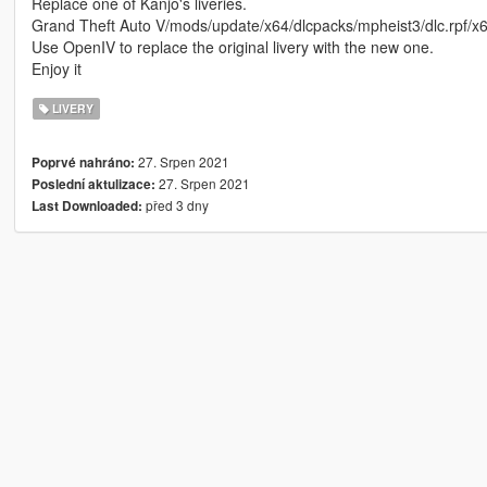
Replace one of Kanjo's liveries.
Grand Theft Auto V/mods/update/x64/dlcpacks/mpheist3/dlc.rpf/x6
Use OpenIV to replace the original livery with the new one.
Enjoy it
LIVERY
27. Srpen 2021
Poprvé nahráno:
27. Srpen 2021
Poslední aktulizace:
před 3 dny
Last Downloaded: