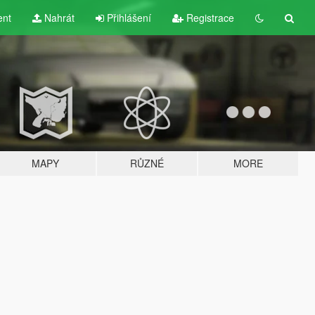
ent
Nahrát
Přihlášení
Registrace
MAPY
RŮZNÉ
MORE