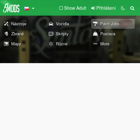
Show Adult
Přihlášení
Nástroje
Vozidla
Paint Jobs
Zbraně
Skripty
Postava
Mapy
Různé
More