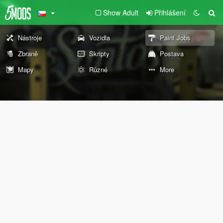
Show Adult
Přihlášení
Nástroje
Vozidla
Paint Jobs
Zbraně
Skripty
Postava
Mapy
Různé
More