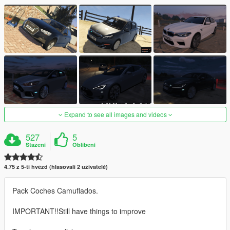
Expand to see all images and videos
527
5
Stažení
Oblíbení
4.75 z 5-ti hvězd (hlasovali 2 uživatelé)
Pack Coches Camuflados.
IMPORTANT!!Still have things to improve