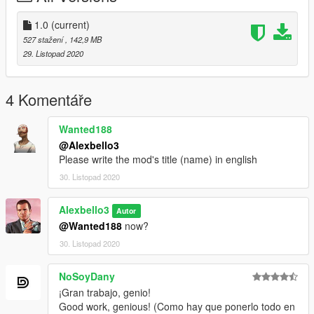
Vehicle: Pi3tr091
Skin : Alexbello3
1.0
(current)
527 stažení
, 142,9 MB
Original: https://es.gta5-mods.com/vehicles/2018-unmarked-
29. Listopad 2020
police-audi-a3-els
Credits:
Vehicle: Chivvy147 - Mods
4 Komentáře
Skin : Alexbello3
Wanted188
Original: https://es.gta5-mods.com/vehicles/2013-audi-a6-
@Alexbello3
saloon-unmarked-els-replace
Please write the mod's title (name) in english
Credits:
30. Listopad 2020
Vehicle: TheCopman123
Skin : Alexbello3
Alexbello3
Autor
Original: https://es.gta5-mods.com/vehicles/audi-a8-kripo
@Wanted188
now?
Credits:
30. Listopad 2020
Vehicle: TopMods
Skin : Alexbello3
NoSoyDany
Original: https://es.gta5-mods.com/vehicles/audi-rs6-
¡Gran trabajo, genio!
unmarked-police-els
Good work, genious! (Como hay que ponerlo todo en