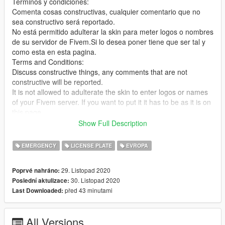
Terminos y condiciones:
Comenta cosas constructivas, cualquier comentario que no
sea constructivo será reportado.
No está permitido adulterar la skin para meter logos o nombres
de su servidor de Fivem.Si lo desea poner tiene que ser tal y
como esta en esta pagina.
Terms and Conditions:
Discuss constructive things, any comments that are not
constructive will be reported.
It is not allowed to adulterate the skin to enter logos or names
of your Fivem server. If you want to put it it has to be as it is on
this page.
Show Full Description
- Instalación/Installation:
Es replace /It is replace
EMERGENCY
LICENSE PLATE
EVROPA
GTAV/Mods/Update/Update.rpf/x64/dlcpacks/patchday20ng/dlc.
rpf/x64/levels/gta5/vehicles.rpf
29. Listopad 2020
Poprvé nahráno:
30. Listopad 2020
Poslední aktulizace:
Listado Originales/Originales Files:
před 43 minutami
Last Downloaded:
Original: https://es.gta5-mods.com/vehicles/alfa-romeo-159-
civetta
All Versions
Credits: