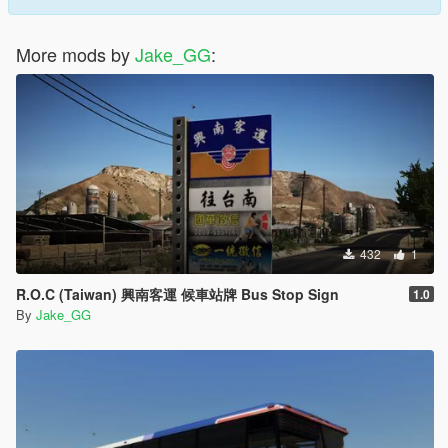
More mods by
Jake_GG
:
432
1
R.O.C (Taiwan) 興南客運 候車站牌 Bus Stop Sign
1.0
By
Jake_GG