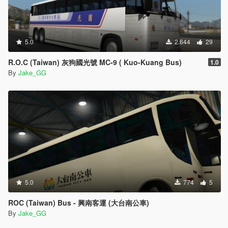
5.0
2.644
29
R.O.C (Taiwan) 灰狗國光號 MC-9 ( Kuo-Kuang Bus)
1.0
By
Jake_GG
5.0
774
5
ROC (Taiwan) Bus - 興南客運 (大台南公車)
By
Jake_GG