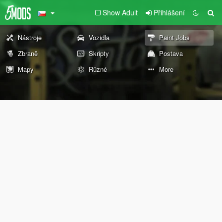
Show Adult
Přihlášení
Nástroje
Vozidla
Paint Jobs
Zbraně
Skripty
Postava
Mapy
Různé
More