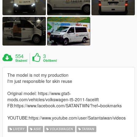
554
3
Stažení
Oblíbení
The model is not my production
I'm just responsible for skin reuse
Original model: https://www.gta5-
mods.com/vehicles/volkswagen-t5-2011-facelift
FB:https://www.facebook.com/SATANTWN/?ref=bookmarks
YOUTUBE:https://www.youtube.com/user/Satantaiwan/videos
LIVERY
ASIE
VOLKSWAGEN
TAIWAN