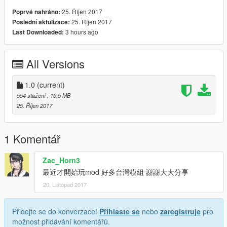
25. Říjen 2017
Poprvé nahráno:
25. Říjen 2017
Poslední aktulizace:
3 hours ago
Last Downloaded:
All Versions
1.0
(current)
554 stažení
, 15,5 MB
25. Říjen 2017
1 Komentář
Zac_Horn3
最近才開始玩mod 好多台灣模組 謝謝大大分享
20. Listopad 2017
Přidejte se do konverzace!
Přihlaste se
nebo
zaregistruje
pro
možnost přidávání komentářů.