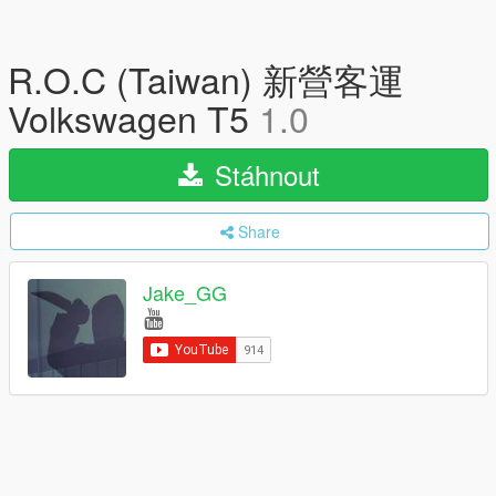
R.O.C (Taiwan) 新營客運
Volkswagen T5
1.0
Stáhnout
Share
Jake_GG