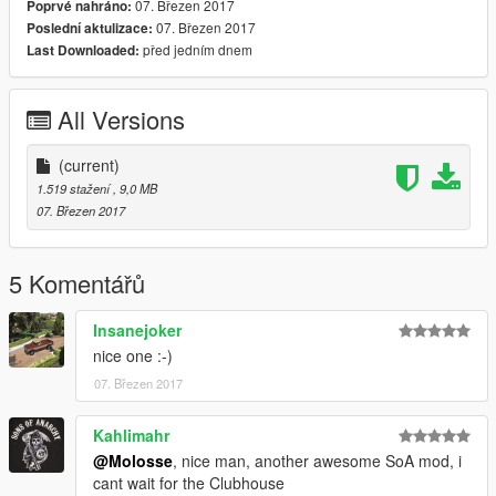
07. Březen 2017
Poprvé nahráno:
07. Březen 2017
Poslední aktulizace:
před jedním dnem
Last Downloaded:
All Versions
(current)
1.519 stažení
, 9,0 MB
07. Březen 2017
5 Komentářů
Insanejoker
nice one :-)
07. Březen 2017
Kahlimahr
@Molosse
, nice man, another awesome SoA mod, i
cant wait for the Clubhouse