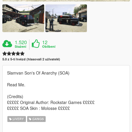
1.520
12
Stažení
Oblíbení
5.0 z 5-ti hvězd (hlasovali 2 uživatelé)
Slamvan Son's Of Anarchy (SOA)
Read Me.
(Credits)
£££££ Original Author: Rockstar Games £££££
£££££ SOA Skin : Molosse £££££
LIVERY
GANGS