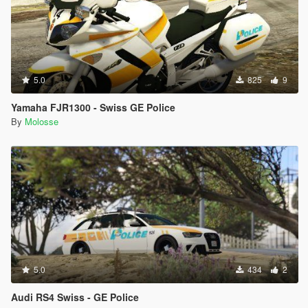
5.0
825
9
Yamaha FJR1300 - Swiss GE Police
By
Molosse
5.0
434
2
Audi RS4 Swiss - GE Police