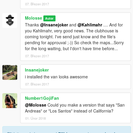
07. Březen 2017
Molosse
Autor
Thanks
@Insanejoker
and
@Kahlimahr
.... And for
you Kahlimahr, very good news. The clubhouse is
coming tonight. I've send just know and the file's
pending for approuval ;-)) So check the maps...Sorry
for the long waiting, but I'don't have time before...
07. Březen 2017
Insanejoker
i installed the van looks awesome
07. Březen 2017
Number1GojiFan
@Molosse
Could you make a version that says "San
Andreas" or "Los Santos" instead of California?
01. Únor 2018