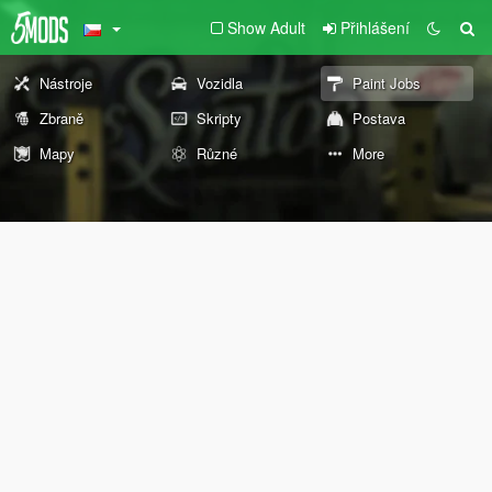
Show Adult
Přihlášení
Nástroje
Vozidla
Paint Jobs
Zbraně
Skripty
Postava
Mapy
Různé
More