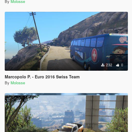
By
Molosse
232
0
Marcopolo P. - Euro 2016 Swiss Team
By
Molosse