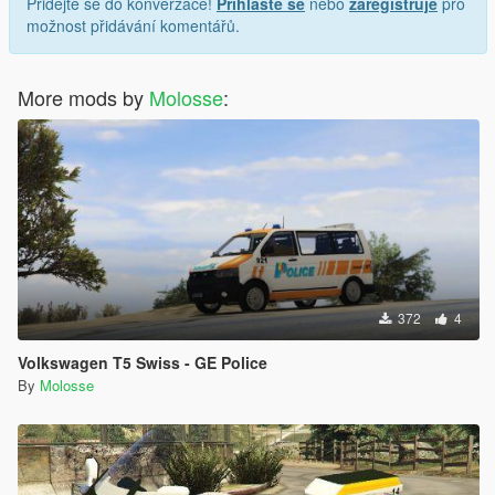
Přidejte se do konverzace!
Přihlaste se
nebo
zaregistruje
pro
možnost přidávání komentářů.
More mods by
Molosse
:
372
4
Volkswagen T5 Swiss - GE Police
By
Molosse