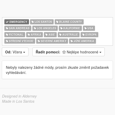
EMERGENCY
LOS SANTOS
BLAINE COUNTY
SAN ANDREAS
LOS ANGELES
KALIFORNIE
USA
FICTIONAL
AFRIKA
ASIE
AUSTRÁLIE
EVROPA
STŘEDNÍ VÝCHOD
SEVERNÍ AMERIKY
JIŽNÍ AMERIKA
Od:
Včera
Řadit pomocí:
Nejlépe hodnocené
Nebyly nalezeny žádné módy, prosím zkuste změnit požadavek
vyhledávání.
Designed in Alderney
Made in Los Santos