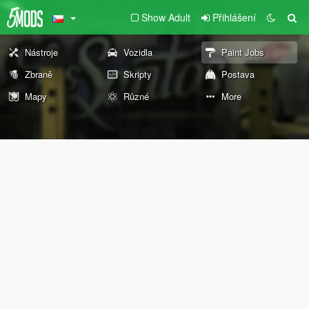
Show Adult
Přihlášení
Nástroje
Vozidla
Paint Jobs
Zbraně
Skripty
Postava
Mapy
Různé
More