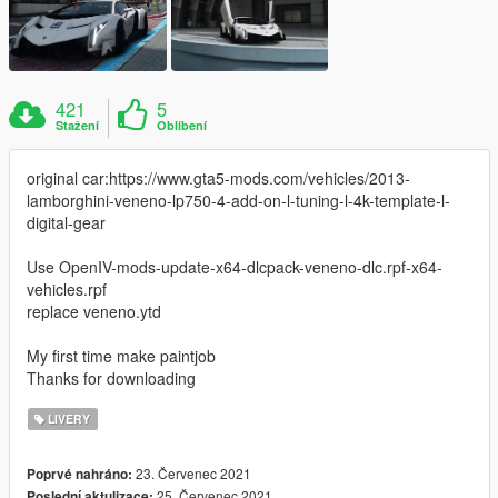
421
5
Stažení
Oblíbení
original car:https://www.gta5-mods.com/vehicles/2013-
lamborghini-veneno-lp750-4-add-on-l-tuning-l-4k-template-l-
digital-gear
Use OpenIV-mods-update-x64-dlcpack-veneno-dlc.rpf-x64-
vehicles.rpf
replace veneno.ytd
My first time make paintjob
Thanks for downloading
LIVERY
23. Červenec 2021
Poprvé nahráno:
25. Červenec 2021
Poslední aktulizace: