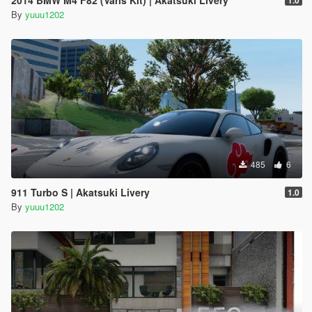
2014 BMW M4 F82 (Varis Kit) | Akatsuki Livery
1.0
By
yuuu1202
485
6
911 Turbo S | Akatsuki Livery
1.0
By
yuuu1202