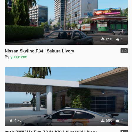
250
1
Nissan Skyline R34 | Sakura Livery
1.0
By
yuuu1202
4.75
580
7