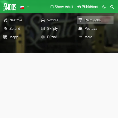
Show Adult
Přihlášení
Nástroje
Vozidla
Paint Jobs
Zbraně
Skripty
Postava
Mapy
Různé
More