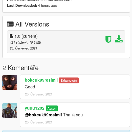
4 hours ago
Last Downloaded:
All Versions
1.0
(current)
421 stažení
, 10,3 MB
23. Červenec 2021
2 Komentáře
bokcuk99resimli
Zabanován
Good
25. Červenec 2021
yuuu1202
Autor
@bokcuk99resimli
Thank you
25. Červenec 2021