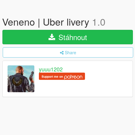
Veneno | Uber livery
1.0
Stáhnout
Share
yuuu1202
Support me on