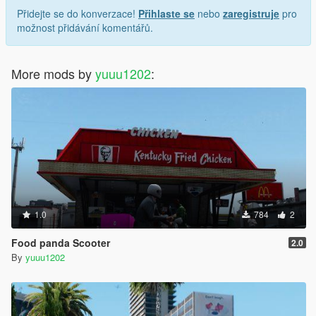
Přidejte se do konverzace!
Přihlaste se
nebo
zaregistruje
pro
možnost přidávání komentářů.
More mods by
yuuu1202
:
1.0
784
2
Food panda Scooter
2.0
By
yuuu1202