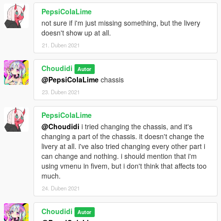
PepsiColaLime
not sure if i'm just missing something, but the livery
doesn't show up at all.
21. Duben 2021
Choudidi
Autor
@PepsiColaLime
chassis
23. Duben 2021
PepsiColaLime
@Choudidi
i tried changing the chassis, and it's
changing a part of the chassis. it doesn't change the
livery at all. i've also tried changing every other part i
can change and nothing. i should mention that i'm
using vmenu in fivem, but i don't think that affects too
much.
24. Duben 2021
Choudidi
Autor