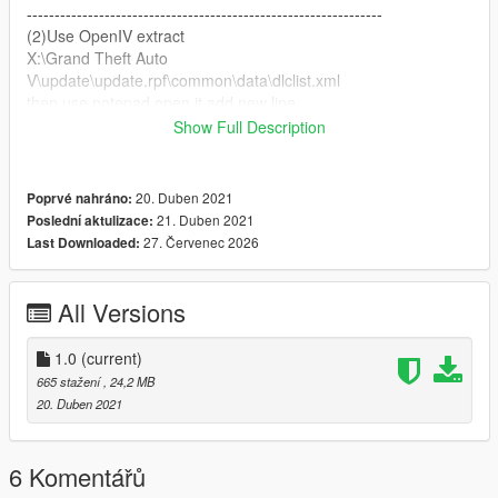
----------------------------------------------------------------
(2)Use OpenIV extract
X:\Grand Theft Auto
V\update\update.rpf\common\data\dlclist.xml
then use notepad open it,add new line.
Show Full Description
dlcpacks:\r1\
Save it and use OpenIV replace it.
20. Duben 2021
Poprvé nahráno:
21. Duben 2021
Poslední aktulizace:
----------------------------------------------------------------
27. Červenec 2026
Last Downloaded:
(3) You can use Simple Trainer Spawn it by name.
r1
All Versions
1.0
(current)
665 stažení
, 24,2 MB
20. Duben 2021
6 Komentářů