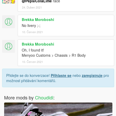
@PepsiColaLime
race
24. Duben 2021
Brekka Moroboshi
No livery ;-;
10. Červen 2021
Brekka Moroboshi
Oh, I found it!
Menyoo Customs > Chassis > R1 Body
10. Červen 2021
Přidejte se do konverzace!
Přihlaste se
nebo
zaregistruje
pro
možnost přidávání komentářů.
More mods by
Choudidi
: