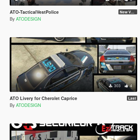
ATO-TacticalVestPolice
New Version
By
ATODESIGN
303
4
ATO Livery for Cherolet Caprice
Last
By
ATODESIGN