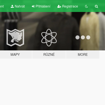
ent
Nahrát
Přihlášení
Registrace
MAPY
RŮZNÉ
MORE