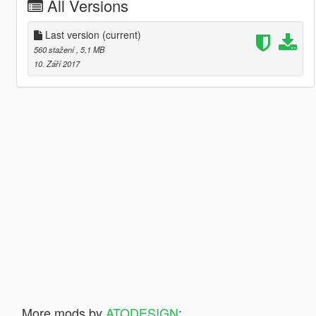
All Versions
Last version
(current)
560 stažení
, 5,1 MB
10. Září 2017
More mods by
ATODESIGN
: