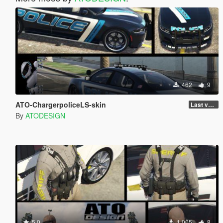
462
9
ATO-ChargerpoliceLS-skin
Last version
By
ATODESIGN
5.0
1.005
8