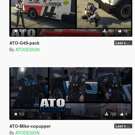
4.33
951
16
ATO-G4S-pack
Last version
By
ATODESIGN
5.0
720
6
ATO-Mike-copupper
Last version
By
ATODESIGN