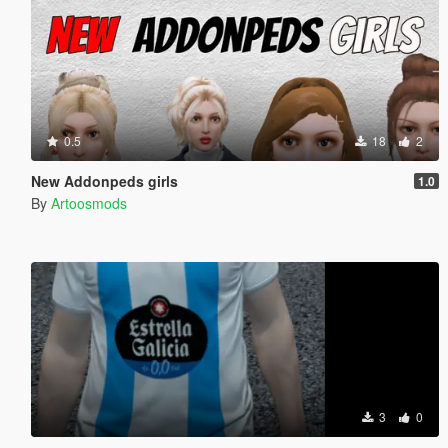
0.5
18
2
New Addonpeds girls
1.0
By
Artoosmods
3
0