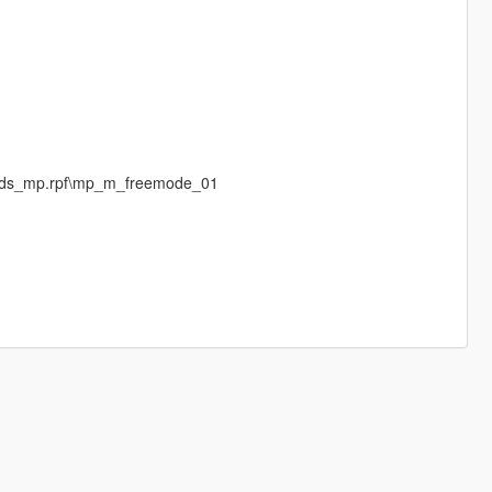
peds_mp.rpf\mp_m_freemode_01