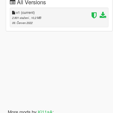
All Versions
v1
(current)
2.801 stažení
, 10,2 MB
09. Červen 2022
More mods by
Ki11aA
: