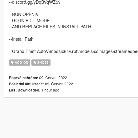
--discord.gg/yDqBVqWZ59
--RUN OPENIV
--GO IN EDIT MODE
--AND REPLACE FILES IN INSTALL PATH
--Install Path
--Grand Theft AutoV\mods\x64v.rpf\models\cdimages\streamed
ADD-ON
SHOES
09. Červen 2022
Poprvé nahráno:
09. Červen 2022
Poslední aktulizace:
1 hour ago
Last Downloaded: