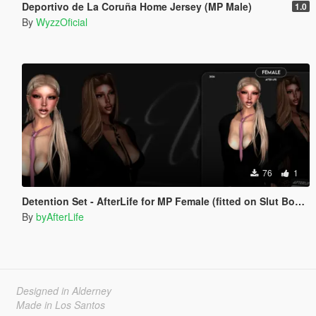
Deportivo de La Coruña Home Jersey (MP Male)
1.0
By
WyzzOficial
76
1
Detention Set - AfterLife for MP Female (fitted on Slut Body)
By
byAfterLife
Designed in Alderney
Made in Los Santos