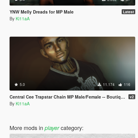
YNW Melly Dreads for MP Male
Latest
By
Ki11aA
5.0
11.174
116
Central Cee Trapstar Chain MP Male/Female -- Boutique Mods
v2
By
Ki11aA
More mods in
category:
player