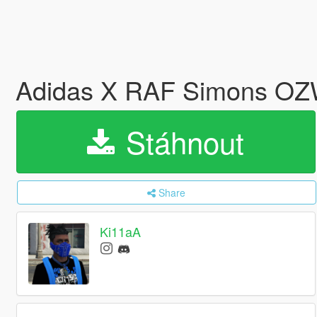
Adidas X RAF Simons O
Stáhnout
Share
Ki11aA