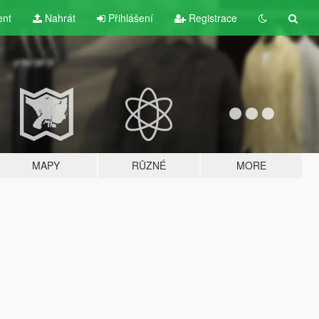
ent
Nahrát
Přihlášení
Registrace
MAPY
RŮZNÉ
MORE