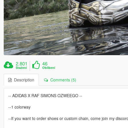
2.801
46
Stažení
Oblíbení
Description
Comments (5)
-- ADIDAS X RAF SIMONS OZWEEGO --
--1 colorway
--If you want to order shoes or custom chain, come join my discord