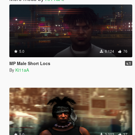
5.0
6.124
76
MP Male Short Locs
v.1
By
Ki11aA
5.0
3.002
37