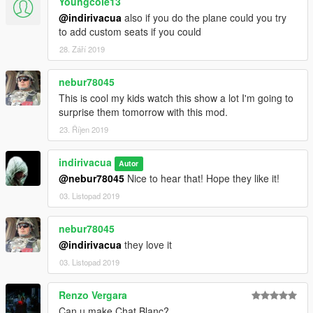
Youngcole13
@indirivacua
also if you do the plane could you try
to add custom seats if you could
28. Září 2019
nebur78045
This is cool my kids watch this show a lot I'm going to
surprise them tomorrow with this mod.
23. Říjen 2019
indirivacua
Autor
@nebur78045
Nice to hear that! Hope they like it!
03. Listopad 2019
nebur78045
@indirivacua
they love it
03. Listopad 2019
Renzo Vergara
Can u make Chat Blanc?