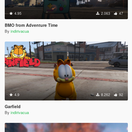
4.95
2.063
47
BMO from Adventure Time
By
indirivacua
4.9
8.262
92
Garfield
By
indirivacua