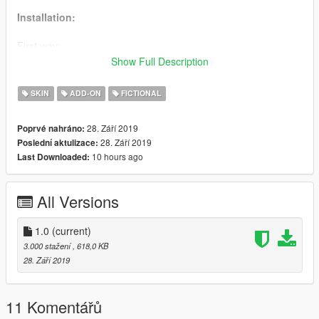
Installation:
First way:
Use
AddonPeds
.
Show Full Description
Enjoy.
SKIN
ADD-ON
FICTIONAL
Second way:
Rename all files which the name of some existing ped.
28. Září 2019
Poprvé nahráno:
Replace with OpenIV in some
.rpf
.
28. Září 2019
Poslední aktulizace:
Save and Rebuild.
10 hours ago
Last Downloaded:
Use Trainer to spawn.
Enjoy.
All Versions
1.0
(current)
3.000 stažení
, 618,0 KB
28. Září 2019
11 Komentářů