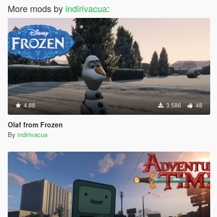
More mods by
indirivacua
:
4.88
3.586
48
Olaf from Frozen
By
indirivacua