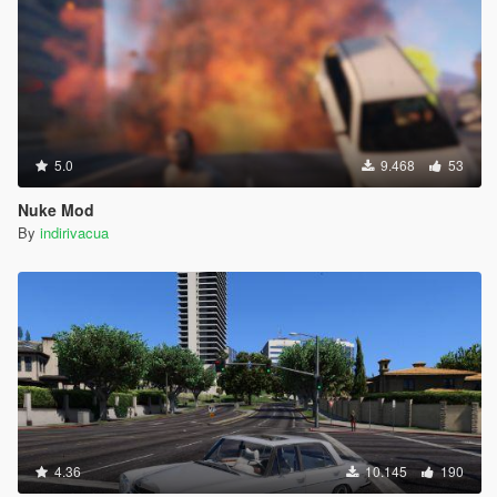
5.0
9.468
53
Nuke Mod
By
indirivacua
4.36
10.145
190