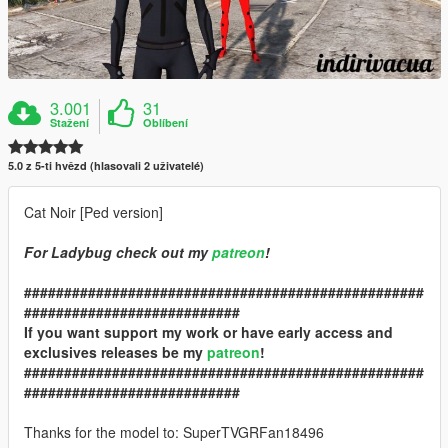
3.001
31
Stažení
Oblíbení
5.0 z 5-ti hvězd (hlasovali 2 uživatelé)
Cat Noir [Ped version]
For Ladybug check out my
patreon
!
##################################################
###########################
If you want support my work or have early access and
exclusives releases be my
patreon
!
##################################################
###########################
Thanks for the model to: SuperTVGRFan18496