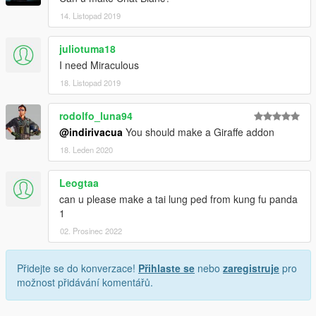
14. Listopad 2019
juliotuma18
I need Miraculous
18. Listopad 2019
rodolfo_luna94
@indirivacua
You should make a Giraffe addon
18. Leden 2020
Leogtaa
can u please make a tai lung ped from kung fu panda
1
02. Prosinec 2022
Přidejte se do konverzace!
Přihlaste se
nebo
zaregistruje
pro
možnost přidávání komentářů.