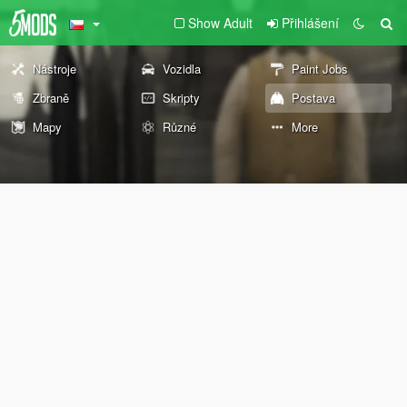
Show Adult
Přihlášení
Nástroje
Vozidla
Paint Jobs
Zbraně
Skripty
Postava
Mapy
Různé
More