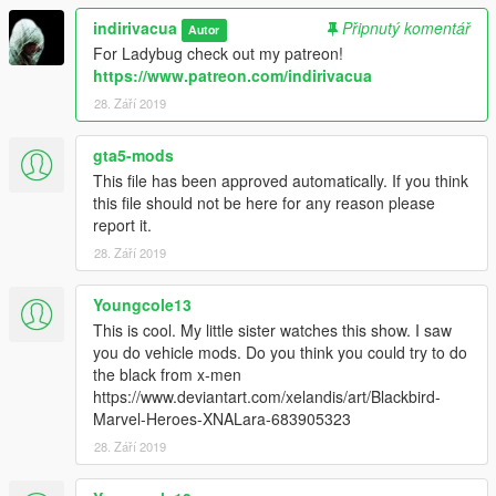
indirivacua
Připnutý komentář
Autor
For Ladybug check out my patreon!
https://www.patreon.com/indirivacua
28. Září 2019
gta5-mods
This file has been approved automatically. If you think
this file should not be here for any reason please
report it.
28. Září 2019
Youngcole13
This is cool. My little sister watches this show. I saw
you do vehicle mods. Do you think you could try to do
the black from x-men
https://www.deviantart.com/xelandis/art/Blackbird-
Marvel-Heroes-XNALara-683905323
28. Září 2019