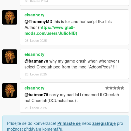
06. Květen 2024
elsanhoty
@ThommyMD
this is for another script like this
Author (
https://www.gta5-
mods.com/users/JulioNIB)
26. Leden 2025
elsanhoty
@batman78
why my game crash when whenever i
select Cheetah ped from the mod "AddonPeds" !!!
26. Leden 2025
elsanhoty
@batman78
sorry my bad lol i renamed it Cheetah
not Cheetah(DCUnchained) ..
26. Leden 2025
Přidejte se do konverzace!
Přihlaste se
nebo
zaregistruje
pro
možnost přidávání komentářů.