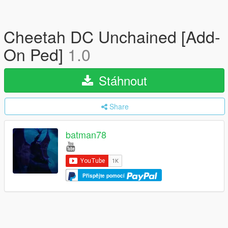
Cheetah DC Unchained [Add-
On Ped]
1.0
Stáhnout
Share
batman78
Přispějte pomocí