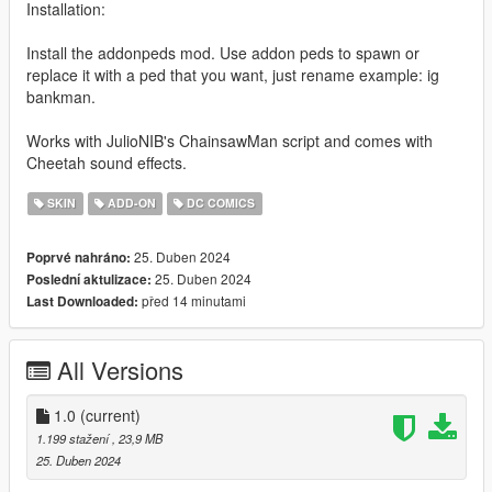
Installation:
Install the addonpeds mod. Use addon peds to spawn or
replace it with a ped that you want, just rename example: ig
bankman.
Works with JulioNIB's ChainsawMan script and comes with
Cheetah sound effects.
SKIN
ADD-ON
DC COMICS
25. Duben 2024
Poprvé nahráno:
25. Duben 2024
Poslední aktulizace:
před 14 minutami
Last Downloaded:
All Versions
1.0
(current)
1.199 stažení
, 23,9 MB
25. Duben 2024