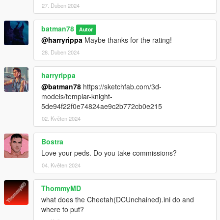
27. Duben 2024
batman78
Autor
@harryrippa
Maybe thanks for the rating!
28. Duben 2024
harryrippa
@batman78
https://sketchfab.com/3d-
models/templar-knight-
5de94f22f0e74824ae9c2b772cb0e215
02. Květen 2024
Bostra
Love your peds. Do you take commissions?
04. Květen 2024
ThommyMD
what does the Cheetah(DCUnchained).ini do and
where to put?