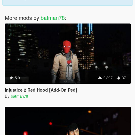
More mods by
batman78
:
5.0
2.897
37
Injustice 2 Red Hood [Add-On Ped]
By
batman78