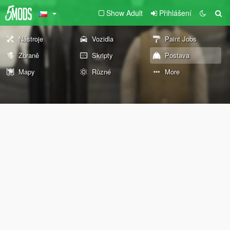
Show Adult
Přihlášení
Nástroje
Vozidla
Paint Jobs
Zbraně
Skripty
Postava
Mapy
Různé
More