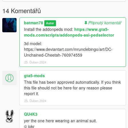
14 Komentářů
batman78
Připnutý komentář
Autor
Install the addonpeds mod:
https://www.gta5-
mods.com/scripts/addonpeds-asi-pedselector
3d model:
https://www.deviantart.com/mrunclebingo/art/DC-
Unchained-Cheetah-760974559
25. Duben 2024
gta5-mods
This file has been approved automatically. If you think
this file should not be here for any reason please
report it.
25. Duben 2024
QU4K3
yer the one here wearing an animal suit.
© jokr