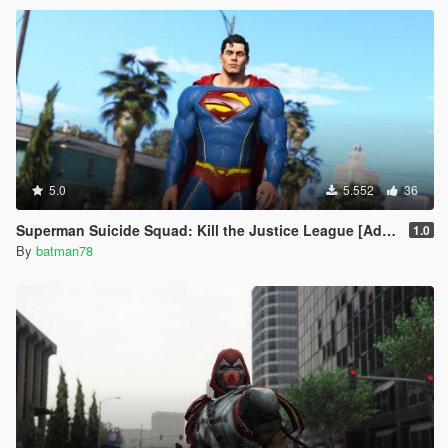
5.0
5.552
36
Superman Suicide Squad: Kill the Justice League [Add-On Ped/Cloth Physics]
1.0
By
batman78