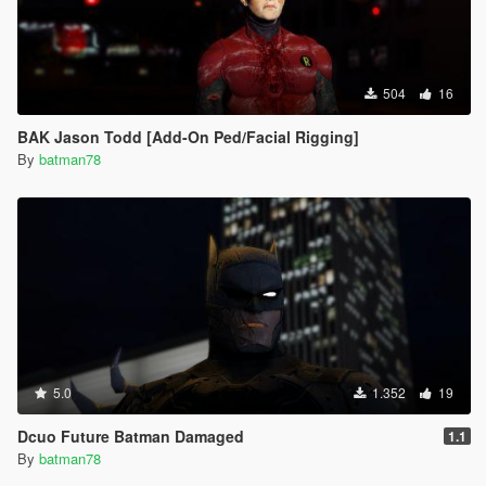
504
16
BAK Jason Todd [Add-On Ped/Facial Rigging]
By
batman78
5.0
1.352
19
Dcuo Future Batman Damaged
1.1
By
batman78