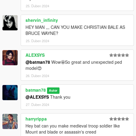
25. Duben 2024
shervin_infinity
HEY MAN ,,, CAN YOU MAKE CHRISTIAN BALE AS
BRUCE WAYNE?
25. Duben 2024
ALEXSYS
@batman78
Wow🤩So great and unexpected ped
model😍
26. Duben 2024
batman78
Autor
@ALEXSYS
Thank you
27. Duben 2024
harryrippa
Hey bat can you make medieval troop soldier like
Mount and blade or assassin's creed