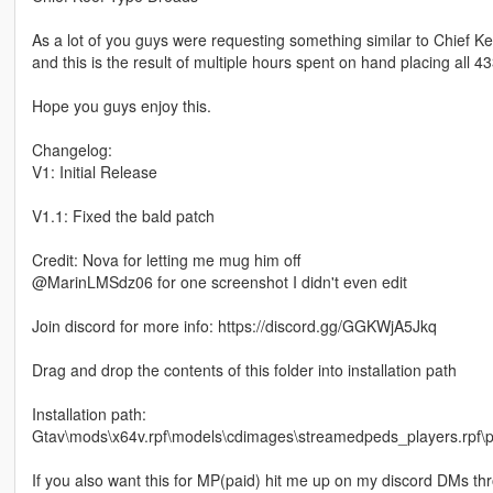
As a lot of you guys were requesting something similar to Chief Keef
and this is the result of multiple hours spent on hand placing all 4
Hope you guys enjoy this.
Changelog:
V1: Initial Release
V1.1: Fixed the bald patch
Credit: Nova for letting me mug him off
@MarinLMSdz06 for one screenshot I didn't even edit
Join discord for more info: https://discord.gg/GGKWjA5Jkq
Drag and drop the contents of this folder into installation path
Installation path:
Gtav\mods\x64v.rpf\models\cdimages\streamedpeds_players.rpf\
If you also want this for MP(paid) hit me up on my discord DMs thr