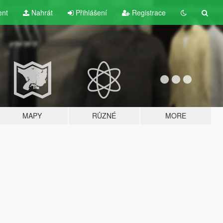
ent
Nahrát
Přihlášení
Registrace
MAPY
RŮZNÉ
MORE