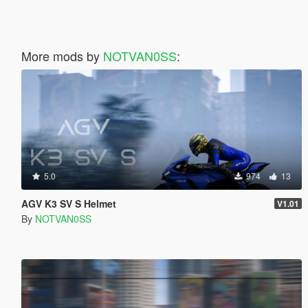
More mods by
NOTVAN0SS
:
5.0
974
13
AGV K3 SV S Helmet
V1.01
By
NOTVAN0SS