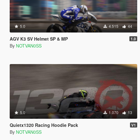
5.0
4.515
44
AGV K3 SV Helmet SP & MP
1.0
By
NOTVAN0SS
5.0
1.070
13
Quietx1320 Racing Hoodie Pack
V1
By
NOTVAN0SS