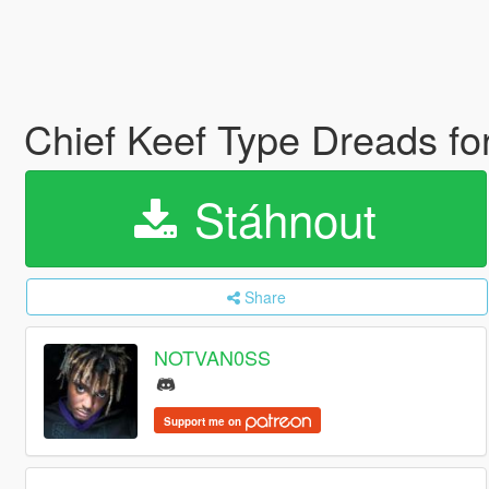
Chief Keef Type Dreads fo
Stáhnout
Share
NOTVAN0SS
Support me on