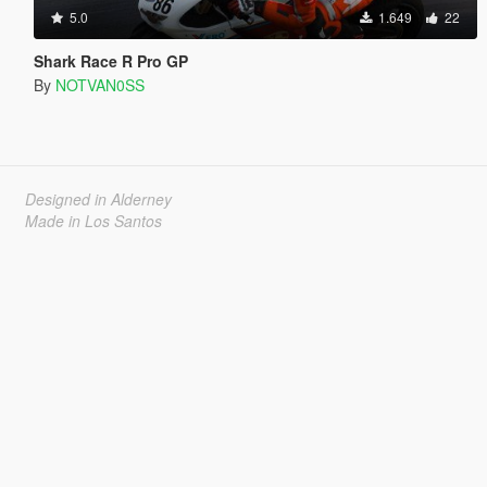
5.0
1.649
22
Shark Race R Pro GP
By
NOTVAN0SS
Designed in Alderney
Made in Los Santos