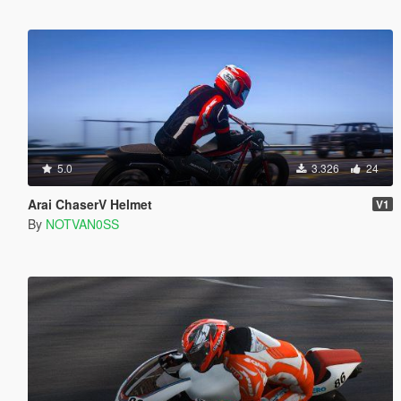
5.0
3.326
24
Arai ChaserV Helmet
V1
By
NOTVAN0SS