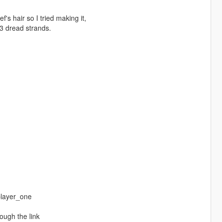
's hair so I tried making it,
33 dread strands.
player_one
ough the link