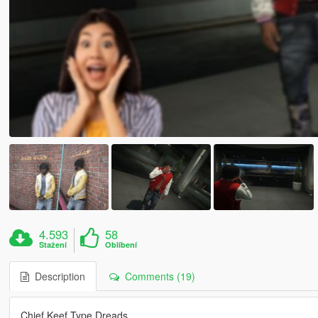
4.593
58
Stažení
Oblíbení
Description
Comments (19)
Chief Keef Type Dreads