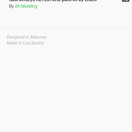
By
2K Modding
Designed in Alderney
Made in Los Santos