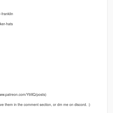
franklin
ker-hats
//www.patreon.com/Y9XQ/posts)
e them in the comment section, or dm me on discord. :)