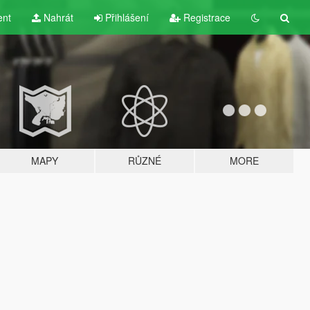
ent
Nahrát
Přihlášení
Registrace
MAPY
RŮZNÉ
MORE