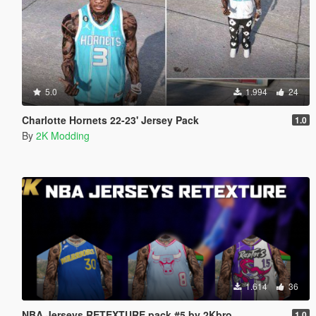
5.0
1.994
24
Charlotte Hornets 22-23' Jersey Pack
1.0
By
2K Modding
1.614
36
NBA Jerseys RETEXTURE pack #5 by 2Kbro
1.0