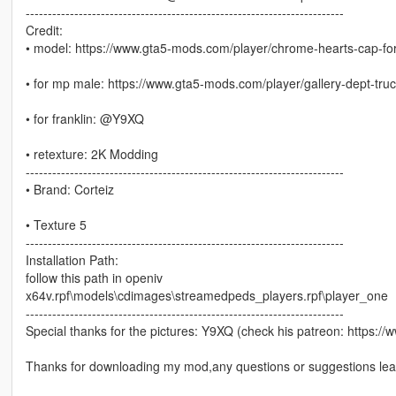
------------------------------------------------------------------------
Credit:
• model: https://www.gta5-mods.com/player/chrome-hearts-cap-for-
• for mp male: https://www.gta5-mods.com/player/gallery-dept-truc
• for franklin: @Y9XQ
• retexture: 2K Modding
------------------------------------------------------------------------
• Brand: Corteiz
• Texture 5
------------------------------------------------------------------------
Installation Path:
follow this path in openiv
x64v.rpf\models\cdimages\streamedpeds_players.rpf\player_one
------------------------------------------------------------------------
Special thanks for the pictures: Y9XQ (check his patreon: https:
Thanks for downloading my mod,any questions or suggestions leav