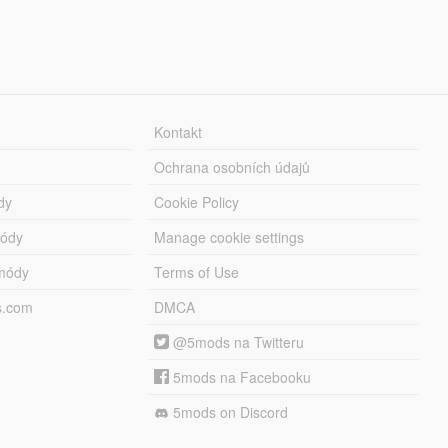
Kontakt
Ochrana osobních údajů
dy
Cookie Policy
módy
Manage cookie settings
módy
Terms of Use
s.com
DMCA
@5mods na Twitteru
5mods na Facebooku
5mods on Discord