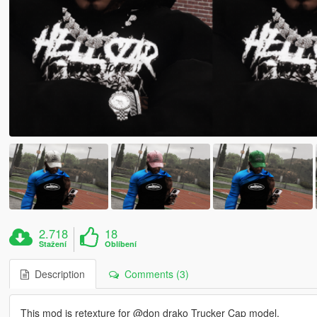
2.718
18
Stažení
Oblíbení
Description
Comments (3)
This mod is retexture for @don drako Trucker Cap model.