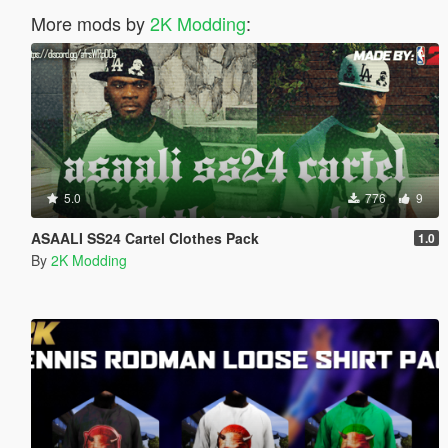
More mods by
2K Modding
:
5.0
776
9
ASAALI SS24 Cartel Clothes Pack
1.0
By
2K Modding