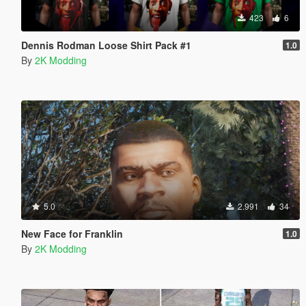
423
6
Dennis Rodman Loose Shirt Pack #1
1.0
By
2K Modding
5.0
2.991
34
New Face for Franklin
1.0
By
2K Modding