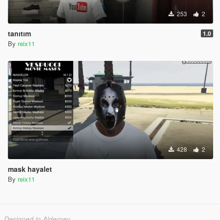
253
2
tanıtım
1.0
By
reix11
428
2
mask hayalet
By
reix11
Designed in Alderney