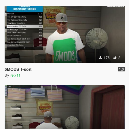
176
2
5MODS T-sört
1.0
By
reix11