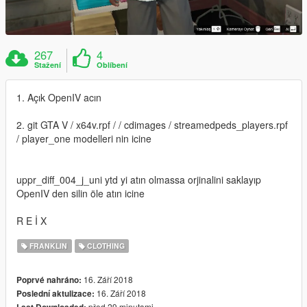
267
4
Stažení
Oblíbení
1. Açık OpenIV acın
2. git GTA V / x64v.rpf / / cdimages / streamedpeds_players.rpf
/ player_one modelleri nin icine
uppr_diff_004_j_uni ytd yi atın olmassa orjinalini saklayıp
OpenIV den silin öle atın icine
R E İ X
FRANKLIN
CLOTHING
16. Září 2018
Poprvé nahráno:
16. Září 2018
Poslední aktulizace:
před 29 minutami