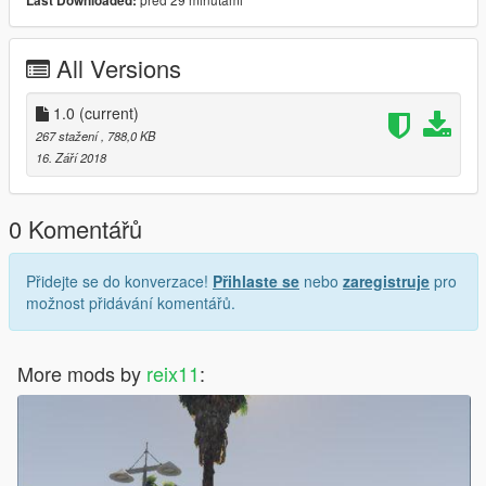
Last Downloaded:
All Versions
1.0
(current)
267 stažení
, 788,0 KB
16. Září 2018
0 Komentářů
Přidejte se do konverzace!
Přihlaste se
nebo
zaregistruje
pro
možnost přidávání komentářů.
More mods by
reix11
: