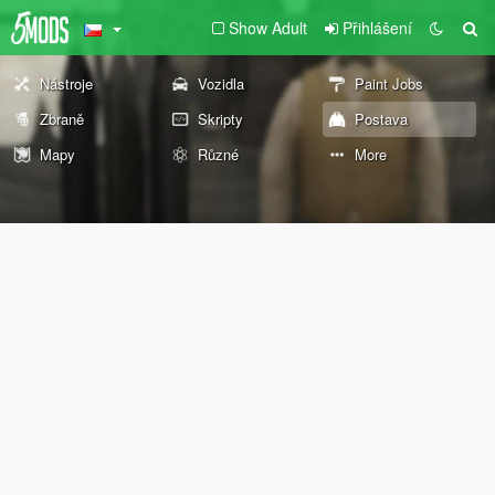
Show Adult
Přihlášení
Nástroje
Vozidla
Paint Jobs
Zbraně
Skripty
Postava
Mapy
Různé
More