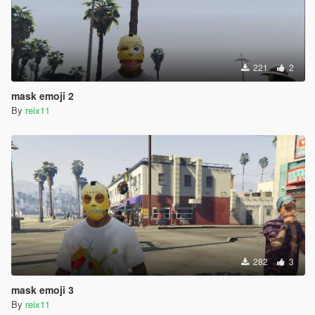
221
2
mask emoji 2
By
reix11
282
3
mask emoji 3
By
reix11