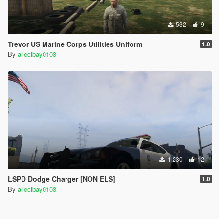
532
9
Trevor US Marine Corps Utilities Uniform
1.0
By
allecibay0103
1.230
12
LSPD Dodge Charger [NON ELS]
1.0
By
allecibay0103