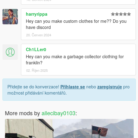
harryrippa
Hey can you make custom clothes for me?? Do you
have discord
20. Červen 2024
Ch1LLer0
Hey can you make a garbage collector clothing for
franklin?
02. Říjen 2025
Přidejte se do konverzace!
Přihlaste se
nebo
zaregistruje
pro
možnost přidávání komentářů.
More mods by
allecibay0103
: