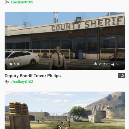
By
allecibay0103
5.0
2.017
25
Deputy Sheriff Trevor Philips
1.0
By
allecibay0103