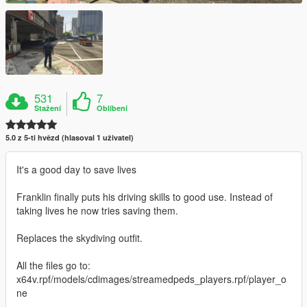
531
7
Stažení
Oblíbení
5.0 z 5-ti hvězd (hlasoval 1 uživatel)
It's a good day to save lives
Franklin finally puts his driving skills to good use. Instead of
taking lives he now tries saving them.
Replaces the skydiving outfit.
All the files go to:
x64v.rpf/models/cdimages/streamedpeds_players.rpf/player_o
ne