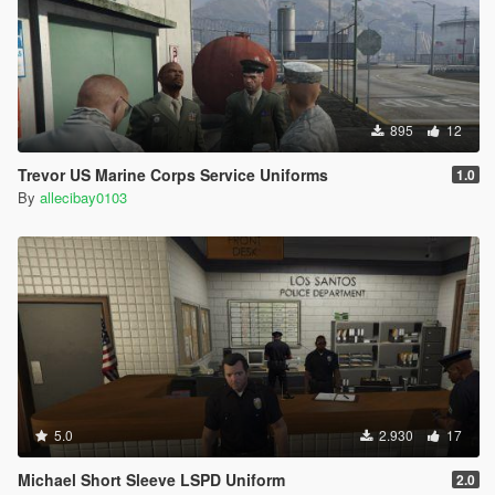
895
12
Trevor US Marine Corps Service Uniforms
1.0
By
allecibay0103
5.0
2.930
17
Michael Short Sleeve LSPD Uniform
2.0