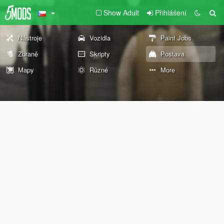
Show Adult
Přihlášení
Nástroje
Vozidla
Paint Jobs
Zbraně
Skripty
Postava
Mapy
Různé
More