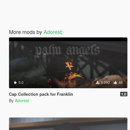
More mods by
Adorest
:
5.0
5.092
46
Cap Collection pack for Franklin
1.0
By
Adorest