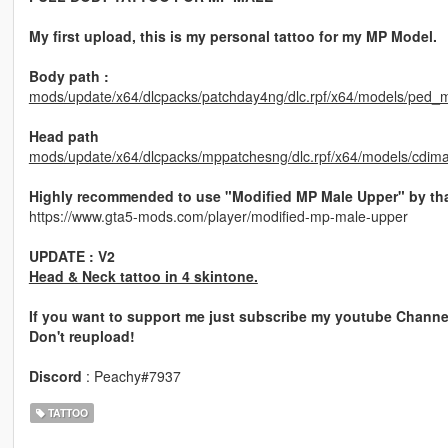
My first upload, this is my personal tattoo for my MP Model.
Body path :
mods/update/x64/dlcpacks/patchday4ng/dlc.rpf/x64/models/ped_m
Head path
mods/update/x64/dlcpacks/mppatchesng/dlc.rpf/x64/models/cd
Highly recommended to use "Modified MP Male Upper" by tha
https://www.gta5-mods.com/player/modified-mp-male-upper
UPDATE : V2
Head & Neck tattoo in 4 skintone.
If you want to support me just subscribe my youtube Channe
Don't reupload!
Discord
: Peachy#7937
TATTOO