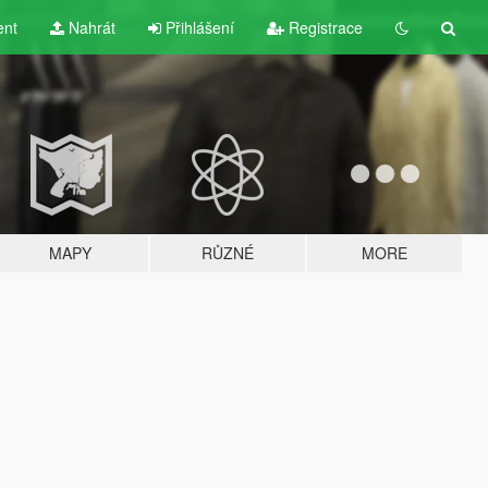
ent
Nahrát
Přihlášení
Registrace
MAPY
RŮZNÉ
MORE