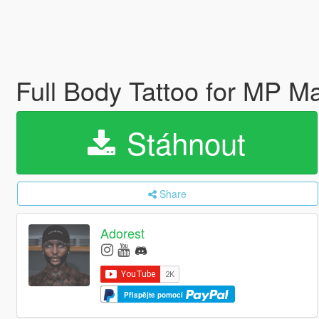
Full Body Tattoo for MP M
Stáhnout
Share
Adorest
Přispějte pomocí