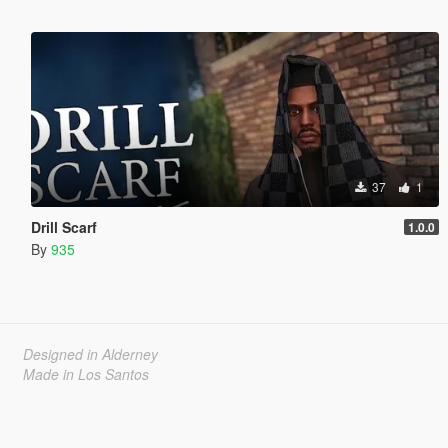
37
1
Drill Scarf
1.0.0
By
935
Designed in Alderney
Made in Los Santos