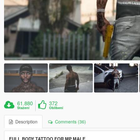
61.880
372
Stažení
Oblíbení
Description
Comments (36)
FULL BODY TATTOO FOR MP MALE