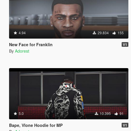
4.94
29.834
155
New Face for Franklin
V1
By
Adorest
5.0
10.395
91
Bape, Vlone Hoodie for MP
V1