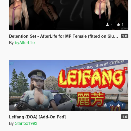
4
1
Detention Set - AfterLife for MP Female (fitted on Slut Body)
1.0
By
byAfterLife
5.0
36
1
Leifang (DOA) [Add-On Ped]
1.0
By
Starfox1993