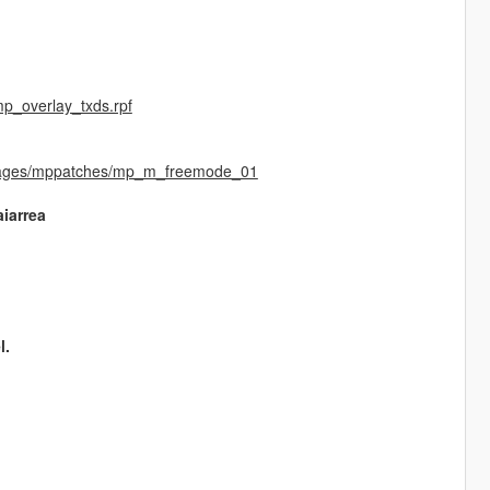
p_overlay_txds.rpf
images/mppatches/mp_m_freemode_01
iarrea
l.