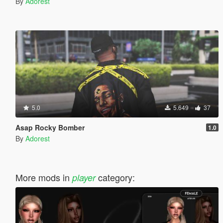
By
Adorest
5.0
5.649
37
Asap Rocky Bomber
1.0
By
Adorest
More mods in
category:
player