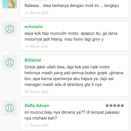
Naissss....bisa berkarya dengan mod ini.....tengkyu
10. Březen 2020
echoaxis
saya kok tiap munculin motor, apapun itu, ga lama
motornya jadi hilang. mau fixinn lagi gmn y
13. Březen 2020
Bilfahmi
Untuk jaket udah bisa..tapi kok pas naik motor
helmnya masih yang asli semua buksn gojek..gimana
bro..apa karna openivnya aku hapus ya..tapi asi
manager masih ada di directory gta 5 nya
25. Březen 2020
Daffa Adnan
ini muncul baju nya dimana ya?? di tempat pakaian
nya michael kah?
11. Červen 2020