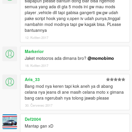
siapapun please bantuin dong biar bisa ngemod
semua yang ada di gta 5 mods ini gw mau mods
player ,vehicle dll tapi gabisa gangerti gw.gw udah
pake script hook yang v,open iv udah punya,tinggal
nambahin mod modnya tapi gw kagak bisa. PLease
bantuannya
12. Květen 2017
Markerior
Jaket motocros ada dimana bro?
@momobimo
18. Květen 2017
Aris_33
Bang mod nya keren tapi kok aneh ya di abang
celana nya jeans di ane masih celana moto x gimana
bang cara ngerubah nya tolong jawab please
30. Červenec 2017
Def2004
Mantap gan xD