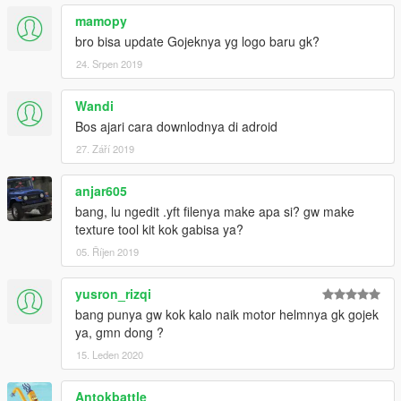
mamopy
bro bisa update Gojeknya yg logo baru gk?
24. Srpen 2019
Wandi
Bos ajari cara downlodnya di adroid
27. Září 2019
anjar605
bang, lu ngedit .yft filenya make apa si? gw make
texture tool kit kok gabisa ya?
05. Říjen 2019
yusron_rizqi
bang punya gw kok kalo naik motor helmnya gk gojek
ya, gmn dong ?
15. Leden 2020
Antokbattle