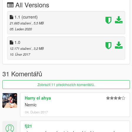
All Versions
1.1
(current)
21.665 stažení
, 5,5 MB
05. Leden 2020
1.0
12.171 stažení
, 3,2 MB
10. Únor 2017
31 Komentářů
Zobrazit 11 předchozích komentářů.
Harry el ahya
Nemic
04. Duben 2017
fj21