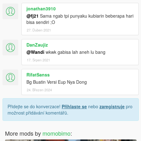
jonathan3910
@fj21
Sama ngab tpi punyaku kubiarin beberapa hari
bisa sendiri ;O
27. Duben 2021
DanZaujiz
@Wandi
wkwk gabisa lah aneh lu bang
17. Srpen 2021
RifatSanss
Bg Buatin Versi Eup Nya Dong
24. Březen 2024
Přidejte se do konverzace!
Přihlaste se
nebo
zaregistruje
pro
možnost přidávání komentářů.
More mods by
momobimo
: