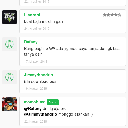
22. Prosinec 2017
Liantoni
buat baju muslim gan
24. Prosinec 2017
Rafany
Bang bagi no WA ada yg mau saya tanya dan gk bsa
tanya dsini
17. Březen 2019
Jimmythandrio
izin download bos
19. Květen 2019
momobimo
Autor
@Rafany
dm ig aja bro
@Jimmythandrio
monggo silahkan :)
22. Květen 2019