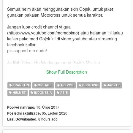
Semua helm akan menggunakan skin Gojek, untuk jaket
gunakan pakaian Motocross untuk semua karakter.
Jangan lupa credit channel yt gua
(https://www.youtube.com/momobimo) atau halaman ini kalau
kalian pake mod Gojek ini di video youtube atau streaming
facebook kalian
pls support me dude!
Jadilah Driver GoJek dengan mod GoJek Mission :
https://www.gta5-mods.com/scripts/gojek-mission-misi-gojek-
Show Full Description
indonesia
FRANKLIN
MICHAEL
TREVOR
CLOTHING
JACKET
HELMET
INDONESIA
ASIE
10. Únor 2017
Poprvé nahráno:
05. Leden 2020
Poslední aktulizace:
8 hours ago
Last Downloaded: