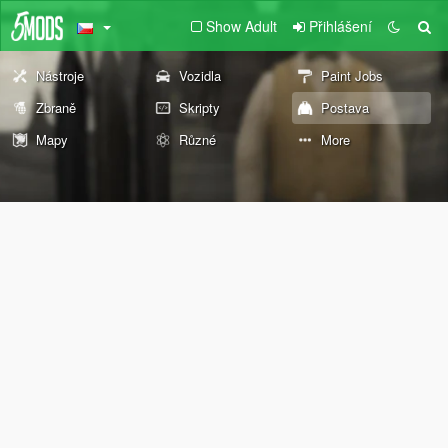
Show Adult
Přihlášení
Nástroje
Vozidla
Paint Jobs
Zbraně
Skripty
Postava
Mapy
Různé
More