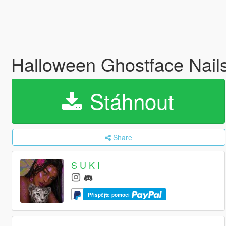
Halloween Ghostface Nail
Stáhnout
Share
S U K I
Přispějte pomocí