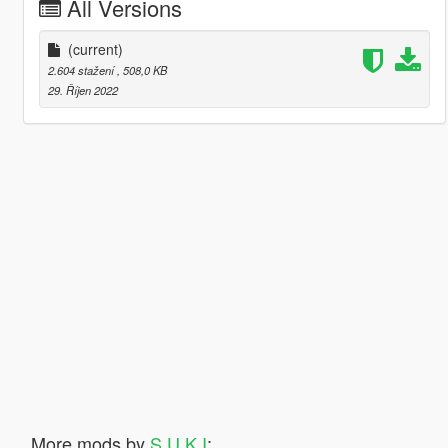
All Versions
(current)
2.604 stažení
, 508,0 KB
29. Říjen 2022
More mods by
S U K I
: