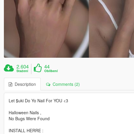
2.604
44
Stažení
Oblíbení
Description
Comments (2)
Let $uki Do Yo Nail For YOU <3
Halloween Nails ,
No Bugs Were Found
INSTALL HERRE :