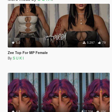
5.0
5.297
79
Zee Top For MP Female
By
S U K I
4.5
7.708
104