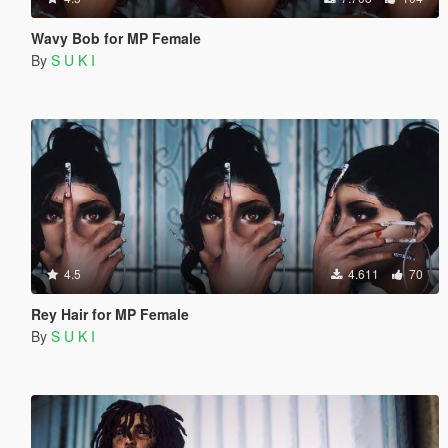
Wavy Bob for MP Female
By
S U K I
4.5
4.611
70
Rey Hair for MP Female
By
S U K I