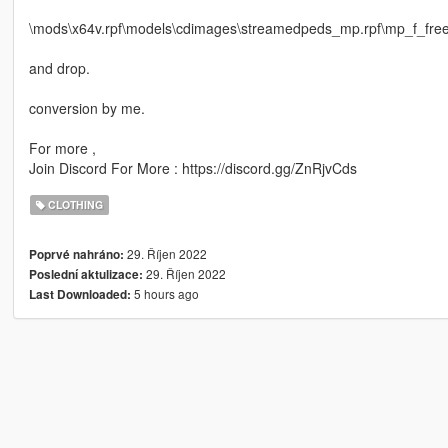
\mods\x64v.rpf\models\cdimages\streamedpeds_mp.rpf\mp_f_fr
and drop.
conversion by me.
For more ,
Join Discord For More : https://discord.gg/ZnRjvCds
CLOTHING
29. Říjen 2022
Poprvé nahráno:
29. Říjen 2022
Poslední aktulizace:
5 hours ago
Last Downloaded: