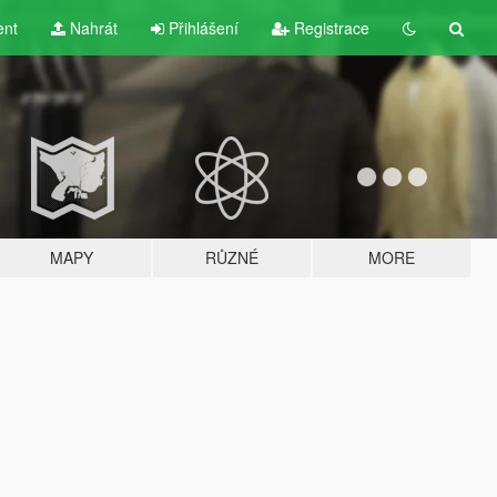
ent
Nahrát
Přihlášení
Registrace
MAPY
RŮZNÉ
MORE