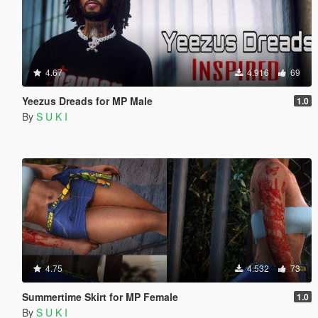
4.67
4.916
69
Yeezus Dreads for MP Male
1.0
By
S U K I
4.75
4.532
73
Summertime Skirt for MP Female
1.0
By
S U K I